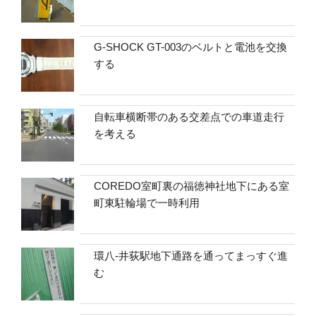
G-SHOCK GT-003のベルトと電池を交換
する
自転車横断帯のある交差点での車道走行
を考える
COREDO室町裏の福徳神社地下にある室
町東駐輪場で一時利用
環八-井荻駅地下通路を通ってまっすぐ進
む