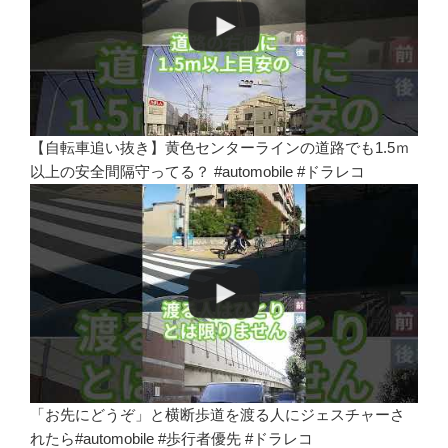
【自転車追い抜き】黄色センターラインの道路でも1.5ｍ
以上の安全間隔守ってる？ #automobile #ドラレコ
「お先にどうぞ」と横断歩道を渡る人にジェスチャーさ
れたら#automobile #歩行者優先 #ドラレコ