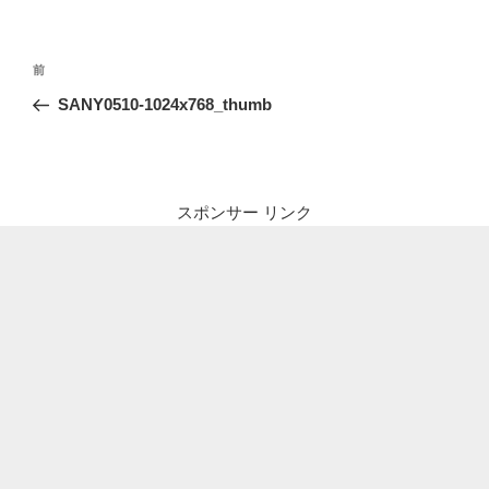
投
前
前
稿
の
SANY0510-1024x768_thumb
ナ
投
ビ
稿
ゲ
ー
スポンサー リンク
シ
ョ
ン