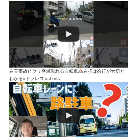
右直事故ヒヤリ突然現れる自転車
右折は徐行が大切と
わかる#ドラレコ #shorts