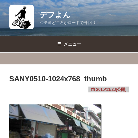
コ
ン
デフよん
テ
ジテ通どころかロードで外回り
ン
ツ
へ
メニュー
ス
キ
ッ
プ
SANY0510-1024x768_thumb
2015/11/23[公開]