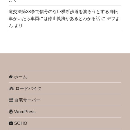
道交法第38条で信号のない横断歩道を渡ろうとする自転
車がいたら車両には停止義務があるとわかる話
に
デフよ
ん
より
ホーム
ロードバイク
自宅サーバー
WordPress
SOHO