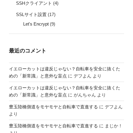
SSHクライアント
(4)
SSLサイト設置
(17)
Let's Encrypt
(9)
最近のコメント
イエローカットは違反じゃない？自転車を安全に抜くた
めの「新常識」と意外な盲点
に
デフよん
より
イエローカットは違反じゃない？自転車を安全に抜くた
めの「新常識」と意外な盲点
に
がんちゃん
より
豊玉陸橋側道をモヤモヤと自転車で直進する
に
デフよん
より
豊玉陸橋側道をモヤモヤと自転車で直進する
に
まじか！
より