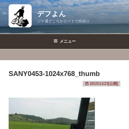
コ
ン
デフよん
テ
ジテ通どころかロードで外回り
ン
ツ
へ
メニュー
ス
キ
ッ
プ
SANY0453-1024x768_thumb
2015/11/23[公開]