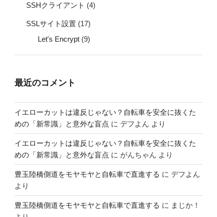
SSHクライアント
(4)
SSLサイト設置
(17)
Let's Encrypt
(9)
最近のコメント
イエローカットは違反じゃない？自転車を安全に抜くた
めの「新常識」と意外な盲点
に
デフよん
より
イエローカットは違反じゃない？自転車を安全に抜くた
めの「新常識」と意外な盲点
に
がんちゃん
より
豊玉陸橋側道をモヤモヤと自転車で直進する
に
デフよん
より
豊玉陸橋側道をモヤモヤと自転車で直進する
に
まじか！
より