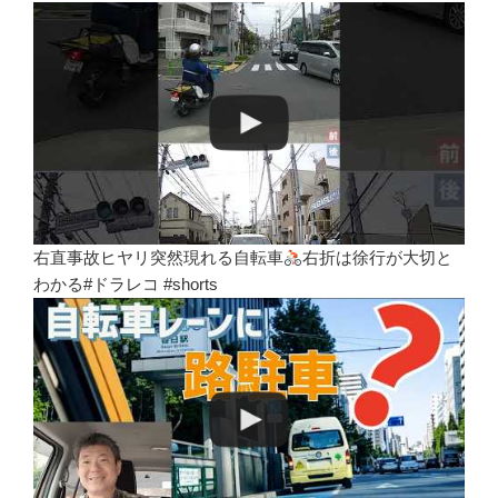
右直事故ヒヤリ突然現れる自転車
右折は徐行が大切と
わかる#ドラレコ #shorts