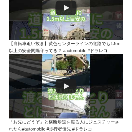
【自転車追い抜き】黄色センターラインの道路でも1.5ｍ
以上の安全間隔守ってる？ #automobile #ドラレコ
「お先にどうぞ」と横断歩道を渡る人にジェスチャーさ
れたら#automobile #歩行者優先 #ドラレコ