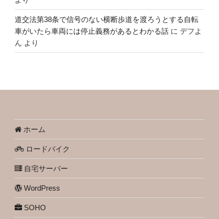
道交法第38条で信号のない横断歩道を渡ろうとする自転
車がいたら車両には停止義務があるとわかる話
に
デフよ
ん
より
ホーム
ロードバイク
自宅サーバー
WordPress
SOHO