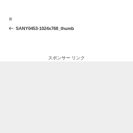
投
前
前
稿
の
SANY0453-1024x768_thumb
ナ
投
ビ
稿
ゲ
ー
スポンサー リンク
シ
ョ
ン