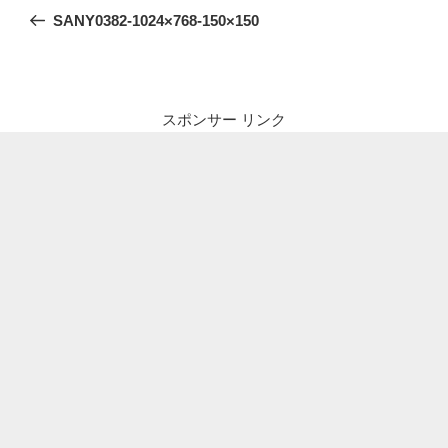
稿
の
SANY0382-1024×768-150×150
ナ
投
ビ
稿
ゲ
ー
スポンサー リンク
シ
ョ
ン