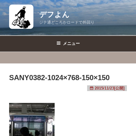
コ
ン
デフよん
テ
ジテ通どころかロードで外回り
ン
ツ
へ
メニュー
ス
キ
ッ
プ
SANY0382-1024×768-150×150
2015/11/23[公開]