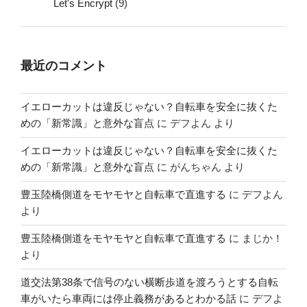
Let's Encrypt
(9)
最近のコメント
イエローカットは違反じゃない？自転車を安全に抜くた
めの「新常識」と意外な盲点
に
デフよん
より
イエローカットは違反じゃない？自転車を安全に抜くた
めの「新常識」と意外な盲点
に
がんちゃん
より
豊玉陸橋側道をモヤモヤと自転車で直進する
に
デフよん
より
豊玉陸橋側道をモヤモヤと自転車で直進する
に
まじか！
より
道交法第38条で信号のない横断歩道を渡ろうとする自転
車がいたら車両には停止義務があるとわかる話
に
デフよ