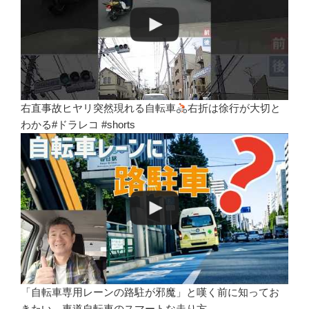
右直事故ヒヤリ突然現れる自転車
右折は徐行が大切と
わかる#ドラレコ #shorts
「自転車専用レーンの路駐が邪魔」と嘆く前に知ってお
きたい、車道自転車のスマートな走り方