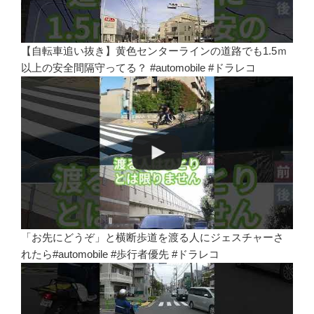
【自転車追い抜き】黄色センターラインの道路でも1.5ｍ
以上の安全間隔守ってる？ #automobile #ドラレコ
「お先にどうぞ」と横断歩道を渡る人にジェスチャーさ
れたら#automobile #歩行者優先 #ドラレコ