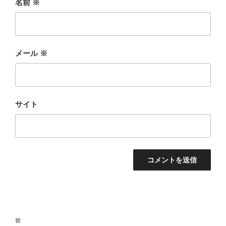
名前
※
メール
※
サイト
投
前
前