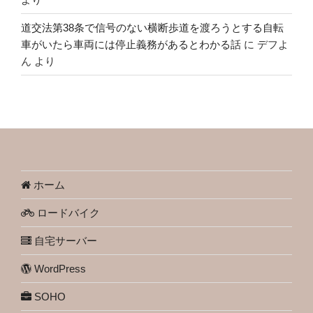
道交法第38条で信号のない横断歩道を渡ろうとする自転
車がいたら車両には停止義務があるとわかる話
に
デフよ
ん
より
ホーム
ロードバイク
自宅サーバー
WordPress
SOHO