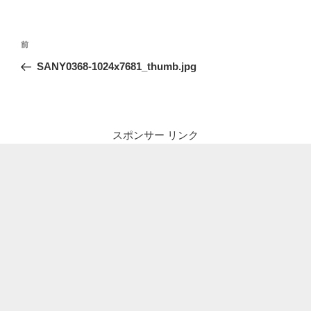
投
前
前
稿
の
SANY0368-1024x7681_thumb.jpg
ナ
投
ビ
稿
ゲ
ー
スポンサー リンク
シ
ョ
ン