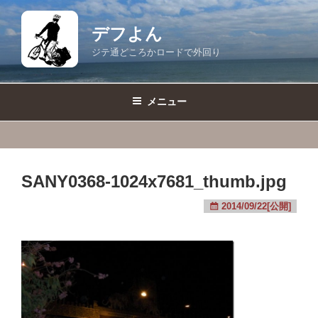
コ
ン
デフよん
テ
ジテ通どころかロードで外回り
ン
ツ
へ
メニュー
ス
キ
ッ
プ
SANY0368-1024x7681_thumb.jpg
2014/09/22[公開]