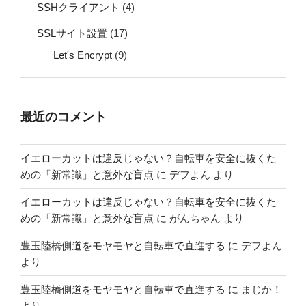
SSHクライアント
(4)
SSLサイト設置
(17)
Let's Encrypt
(9)
最近のコメント
イエローカットは違反じゃない？自転車を安全に抜くた
めの「新常識」と意外な盲点
に
デフよん
より
イエローカットは違反じゃない？自転車を安全に抜くた
めの「新常識」と意外な盲点
に
がんちゃん
より
豊玉陸橋側道をモヤモヤと自転車で直進する
に
デフよん
より
豊玉陸橋側道をモヤモヤと自転車で直進する
に
まじか！
より