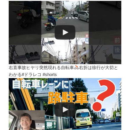
右直事故ヒヤリ突然現れる自転車
右折は徐行が大切と
わかる#ドラレコ #shorts