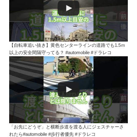
【自転車追い抜き】黄色センターラインの道路でも1.5ｍ
以上の安全間隔守ってる？ #automobile #ドラレコ
「お先にどうぞ」と横断歩道を渡る人にジェスチャーさ
れたら#automobile #歩行者優先 #ドラレコ