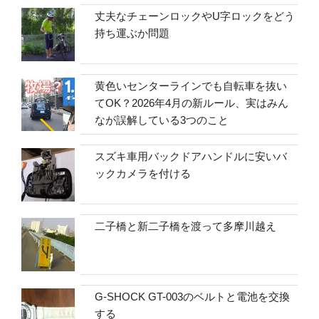
丈夫なチェーンロックやU字ロックをどう
持ち運ぶか問題
黄色いセンターラインでも自転車を抜い
てOK？2026年4月の新ルール、実はみん
なが誤解している3つのこと
スズキ車用バックドアハンドルに安いバ
ックカメラを付ける
二子橋と新二子橋を渡って多摩川越え
G-SHOCK GT-003のベルトと電池を交換
する