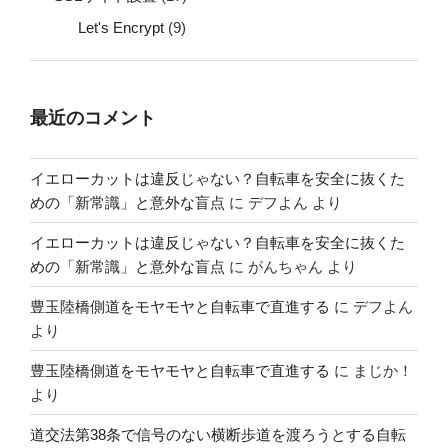
Let's Encrypt
(9)
最近のコメント
イエローカットは違反じゃない？自転車を安全に抜くた
めの「新常識」と意外な盲点
に
デフよん
より
イエローカットは違反じゃない？自転車を安全に抜くた
めの「新常識」と意外な盲点
に
がんちゃん
より
豊玉陸橋側道をモヤモヤと自転車で直進する
に
デフよん
より
豊玉陸橋側道をモヤモヤと自転車で直進する
に
まじか！
より
道交法第38条で信号のない横断歩道を渡ろうとする自転