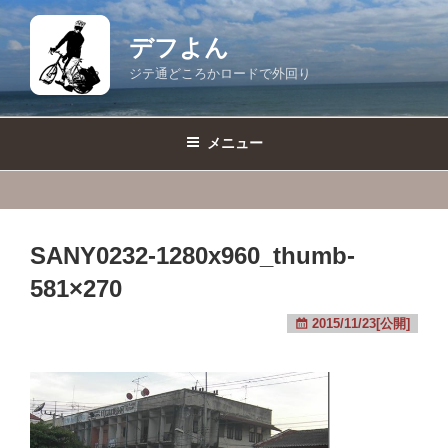
コ
ン
デフよん
テ
ジテ通どころかロードで外回り
ン
ツ
へ
メニュー
ス
キ
ッ
プ
SANY0232-1280x960_thumb-
581×270
2015/11/23[公開]