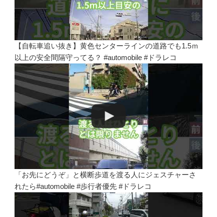
【自転車追い抜き】黄色センターラインの道路でも1.5ｍ
以上の安全間隔守ってる？ #automobile #ドラレコ
「お先にどうぞ」と横断歩道を渡る人にジェスチャーさ
れたら#automobile #歩行者優先 #ドラレコ