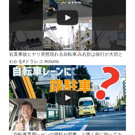
右直事故ヒヤリ突然現れる自転車
右折は徐行が大切と
わかる#ドラレコ #shorts
「自転車専用レーンの路駐が邪魔」と嘆く前に知ってお