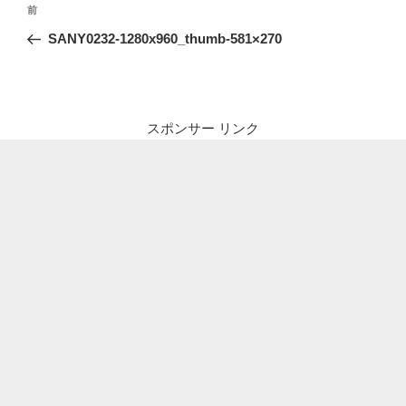
前
前
稿
の
SANY0232-1280x960_thumb-581×270
ナ
投
ビ
稿
ゲ
ー
スポンサー リンク
シ
ョ
ン