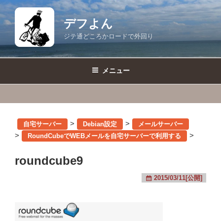
コ
ン
デフよん
テ
ジテ通どころかロードで外回り
ン
ツ
へ
メニュー
ス
キ
ッ
プ
>
>
自宅サーバー
Debian設定
メールサーバー
>
>
RoundCubeでWEBメールを自宅サーバーで利用する
roundcube9
2015/03/11[公開]