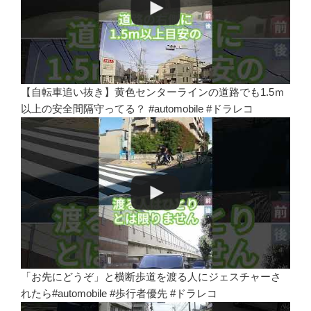
【自転車追い抜き】黄色センターラインの道路でも1.5ｍ
以上の安全間隔守ってる？ #automobile #ドラレコ
「お先にどうぞ」と横断歩道を渡る人にジェスチャーさ
れたら#automobile #歩行者優先 #ドラレコ