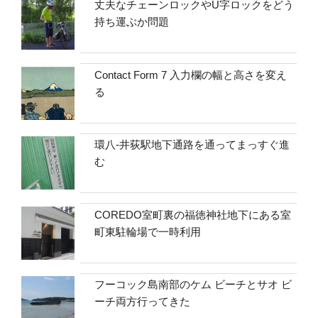
丈夫なチェーンロックやU字ロックをどう
持ち運ぶか問題
Contact Form 7 入力欄の幅と高さを変え
る
環八-井荻駅地下通路を通ってまっすぐ進
む
COREDO室町裏の福徳神社地下にある室
町東駐輪場で一時利用
フーコック島南部のケム ビーチとサオ ビ
ーチ両方行ってきた