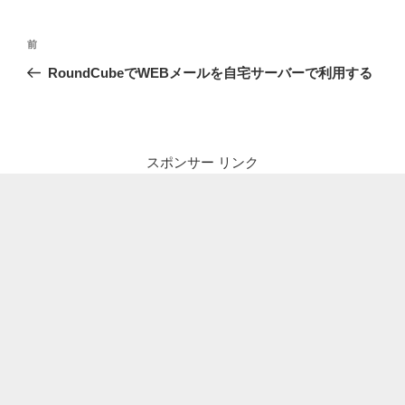
投
前
前
稿
の
RoundCubeでWEBメールを自宅サーバーで利用する
ナ
投
ビ
稿
ゲ
ー
スポンサー リンク
シ
ョ
ン