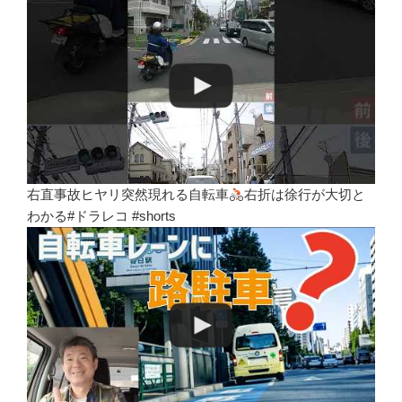
右直事故ヒヤリ突然現れる自転車
右折は徐行が大切と
わかる#ドラレコ #shorts