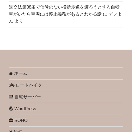
道交法第38条で信号のない横断歩道を渡ろうとする自転
車がいたら車両には停止義務があるとわかる話
に
デフよ
ん
より
ホーム
ロードバイク
自宅サーバー
WordPress
SOHO