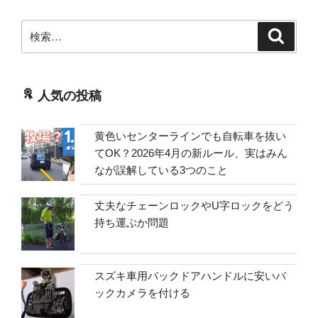
検
検
索
索:
人気の投稿
黄色いセンターラインでも自転車を抜い
てOK？2026年4月の新ルール、実はみん
なが誤解している3つのこと
丈夫なチェーンロックやU字ロックをどう
持ち運ぶか問題
スズキ車用バックドアハンドルに安いバ
ックカメラを付ける