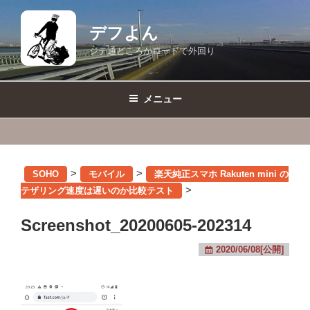
コ
ン
デフよん
テ
ジテ通どころかロードで外回り
ン
ツ
へ
メニュー
ス
キ
ッ
プ
>
>
SOHO
モバイル
楽天純正スマホ Rakuten mini の
>
テザリング速度は遅いのか比較テスト
Screenshot_20200605-202314
2020/06/08[公開]