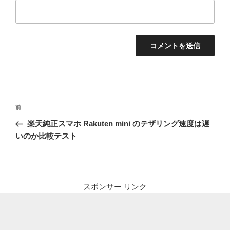
投
前
前
稿
の
楽天純正スマホ Rakuten mini のテザリング速度は遅
ナ
投
いのか比較テスト
ビ
稿
ゲ
ー
シ
スポンサー リンク
ョ
ン