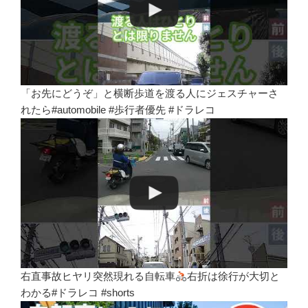
「お先にどうぞ」と横断歩道を渡る人にジェスチャーさ
れたら#automobile #歩行者優先 #ドラレコ
右直事故ヒヤリ突然現れる自転車
右折は徐行が大切と
わかる#ドラレコ #shorts