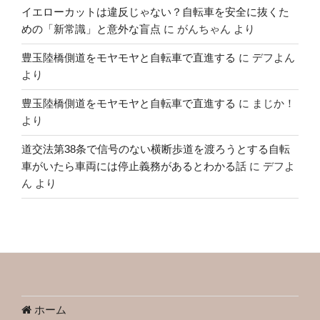
イエローカットは違反じゃない？自転車を安全に抜くた
めの「新常識」と意外な盲点
に
がんちゃん
より
豊玉陸橋側道をモヤモヤと自転車で直進する
に
デフよん
より
豊玉陸橋側道をモヤモヤと自転車で直進する
に
まじか！
より
道交法第38条で信号のない横断歩道を渡ろうとする自転
車がいたら車両には停止義務があるとわかる話
に
デフよ
ん
より
ホーム