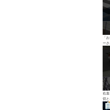
「お
ーさ
右直
切と