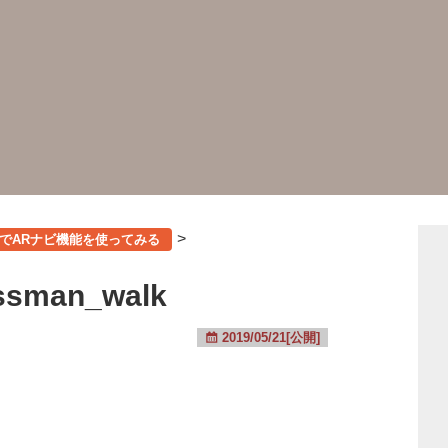
>
l 3a でARナビ機能を使ってみる
ssman_walk
2019/05/21[公開]