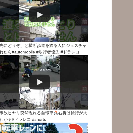
先にどうぞ」と横断歩道を渡る人にジェスチャ
れたら#automobile #歩行者優先 #ドラレコ
事故ヒヤリ突然現れる自転車
右折は徐行が大
わかる#ドラレコ #shorts