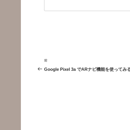
投
前
前
稿
の
Google Pixel 3a でARナビ機能を使ってみ
投
ナ
稿
ビ
ゲ
ー
シ