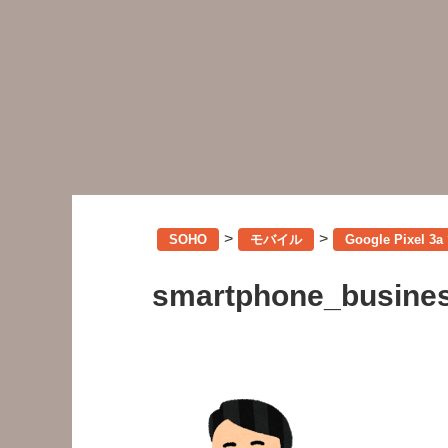
>
>
SOHO
モバイル
Google Pixe
smartphone_busine