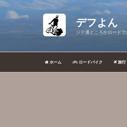
コ
ン
テ
デフよん
ン
ツ
ジテ通どころかロードで
へ
ス
キ
ッ
ホーム
ロードバイク
旅行
プ