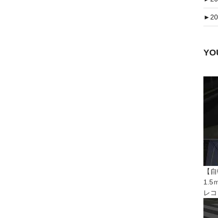
►
20
Y
【自
1.
レコ