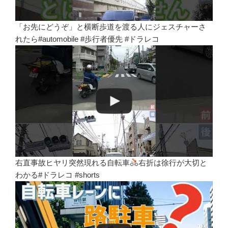
「お先にどうぞ」と横断歩道を渡る人にジェスチャーさ
れたら#automobile #歩行者優先 #ドラレコ
右直事故ヒヤリ突然現れる自転車
右折は徐行が大切と
わかる#ドラレコ #shorts