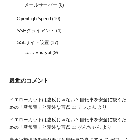
メールサーバー
(8)
OpenLightSpeed
(10)
SSHクライアント
(4)
SSLサイト設置
(17)
Let's Encrypt
(9)
最近のコメント
イエローカットは違反じゃない？自転車を安全に抜くた
めの「新常識」と意外な盲点
に
デフよん
より
イエローカットは違反じゃない？自転車を安全に抜くた
めの「新常識」と意外な盲点
に
がんちゃん
より
豊玉陸橋側道をモヤモヤと自転車で直進する
に
デフよん