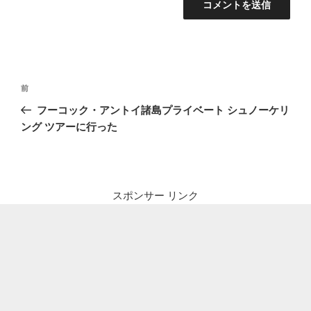
投
前
前
稿
の
フーコック・アントイ諸島プライベート シュノーケリ
ナ
投
ング ツアーに行った
ビ
稿
ゲ
ー
シ
スポンサー リンク
ョ
ン