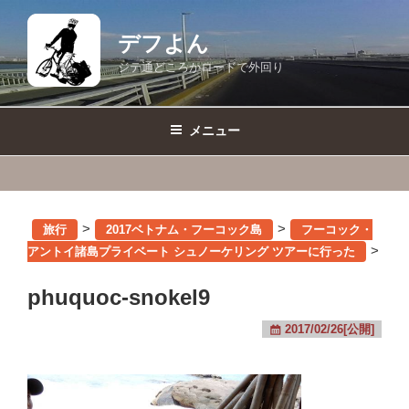
コ
ン
デフよん
テ
ジテ通どころかロードで外回り
ン
ツ
へ
メニュー
ス
キ
ッ
プ
>
>
旅行
2017ベトナム・フーコック島
フーコック・
>
アントイ諸島プライベート シュノーケリング ツアーに行った
phuquoc-snokel9
2017/02/26[公開]