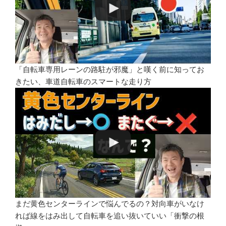
「自転車専用レーンの路駐が邪魔」と嘆く前に知ってお
きたい、車道自転車のスマートな走り方
まだ黄色センターラインで悩んでるの？対向車がいなけ
れば線をはみ出して自転車を追い抜いていい「衝撃の根