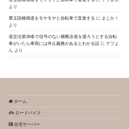
より
豊玉陸橋側道をモヤモヤと自転車で直進する
に
まじか！
より
道交法第38条で信号のない横断歩道を渡ろうとする自転
車がいたら車両には停止義務があるとわかる話
に
デフよ
ん
より
ホーム
ロードバイク
自宅サーバー