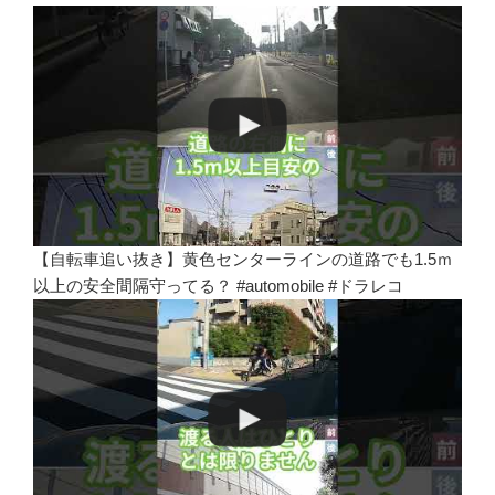
【自転車追い抜き】黄色センターラインの道路でも1.5ｍ
以上の安全間隔守ってる？ #automobile #ドラレコ