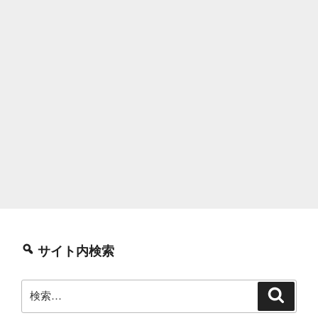
サイト内検索
検
検
索
索: