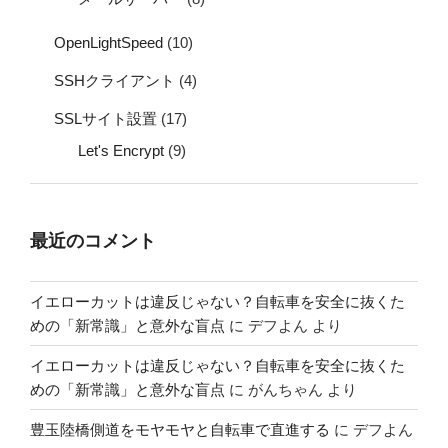
OpenLightSpeed
(10)
SSHクライアント
(4)
SSLサイト設置
(17)
Let's Encrypt
(9)
最近のコメント
イエローカットは違反じゃない？自転車を安全に抜くた
めの「新常識」と意外な盲点
に
デフよん
より
イエローカットは違反じゃない？自転車を安全に抜くた
めの「新常識」と意外な盲点
に
がんちゃん
より
豊玉陸橋側道をモヤモヤと自転車で直進する
に
デフよん