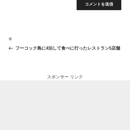
投
前
前
稿
の
フーコック島に4泊して食べに行ったレストラン5店舗
ナ
投
ビ
稿
ゲ
ー
スポンサー リンク
シ
ョ
ン