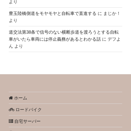
より
豊玉陸橋側道をモヤモヤと自転車で直進する
に
まじか！
より
道交法第38条で信号のない横断歩道を渡ろうとする自転
車がいたら車両には停止義務があるとわかる話
に
デフよ
ん
より
ホーム
ロードバイク
自宅サーバー