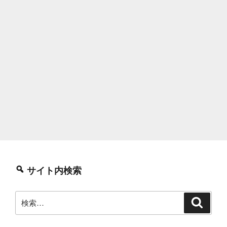
サイト内検索
検
検
索
索: