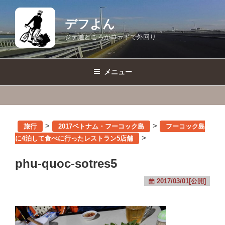
コ
ン
デフよん
テ
ジテ通どころかロードで外回り
ン
ツ
へ
メニュー
ス
キ
ッ
プ
>
>
旅行
2017ベトナム・フーコック島
フーコック島
>
に4泊して食べに行ったレストラン5店舗
phu-quoc-sotres5
2017/03/01[公開]