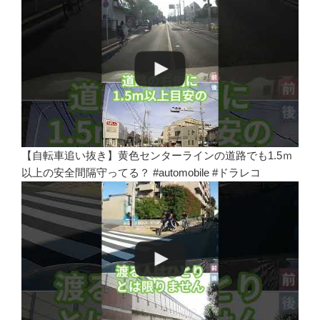
【自転車追い抜き】黄色センターラインの道路でも1.5ｍ
以上の安全間隔守ってる？ #automobile #ドラレコ