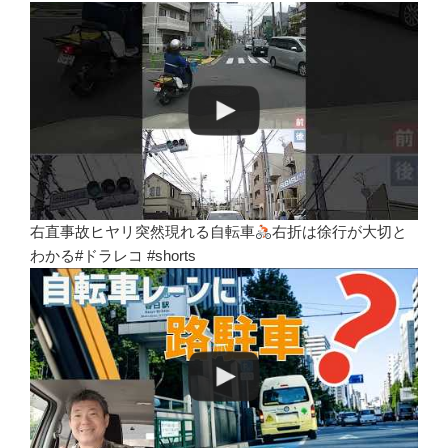
右直事故ヒヤリ突然現れる自転車
右折は徐行が大切と
わかる#ドラレコ #shorts