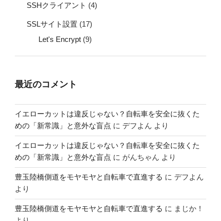
SSHクライアント
(4)
SSLサイト設置
(17)
Let's Encrypt
(9)
最近のコメント
イエローカットは違反じゃない？自転車を安全に抜くた
めの「新常識」と意外な盲点
に
デフよん
より
イエローカットは違反じゃない？自転車を安全に抜くた
めの「新常識」と意外な盲点
に
がんちゃん
より
豊玉陸橋側道をモヤモヤと自転車で直進する
に
デフよん
より
豊玉陸橋側道をモヤモヤと自転車で直進する
に
まじか！
より