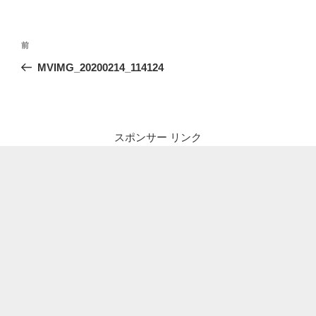
投
前
前
稿
の
MVIMG_20200214_114124
ナ
投
ビ
稿
ゲ
ー
スポンサー リンク
シ
ョ
ン