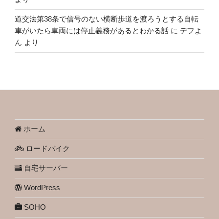
道交法第38条で信号のない横断歩道を渡ろうとする自転
車がいたら車両には停止義務があるとわかる話
に
デフよ
ん
より
ホーム
ロードバイク
自宅サーバー
WordPress
SOHO