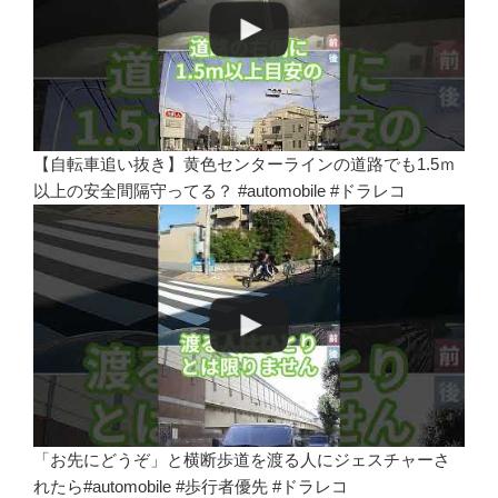
【自転車追い抜き】黄色センターラインの道路でも1.5ｍ
以上の安全間隔守ってる？ #automobile #ドラレコ
「お先にどうぞ」と横断歩道を渡る人にジェスチャーさ
れたら#automobile #歩行者優先 #ドラレコ