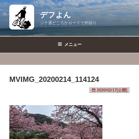
コ
ン
デフよん
テ
ジテ通どころかロードで外回り
ン
ツ
へ
メニュー
ス
キ
ッ
プ
MVIMG_20200214_114124
2020/02/17[公開]