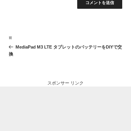
投
前
前
稿
の
MediaPad M3 LTE タブレットのバッテリーをDIYで交
ナ
投
換
ビ
稿
ゲ
ー
シ
スポンサー リンク
ョ
ン