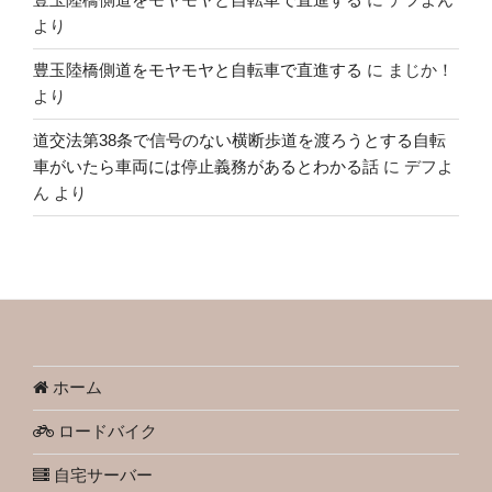
より
豊玉陸橋側道をモヤモヤと自転車で直進する
に
まじか！
より
道交法第38条で信号のない横断歩道を渡ろうとする自転
車がいたら車両には停止義務があるとわかる話
に
デフよ
ん
より
ホーム
ロードバイク
自宅サーバー