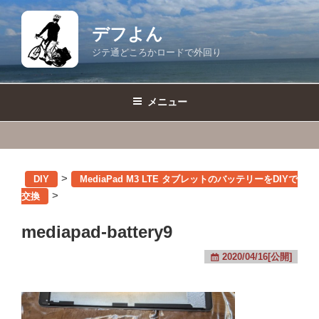
コ
ン
デフよん
テ
ジテ通どころかロードで外回り
ン
ツ
へ
メニュー
ス
キ
ッ
プ
>
DIY
MediaPad M3 LTE タブレットのバッテリーをDIYで
>
交換
mediapad-battery9
2020/04/16[公開]