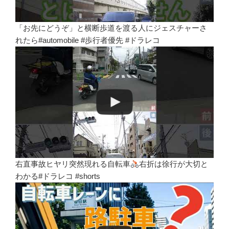
「お先にどうぞ」と横断歩道を渡る人にジェスチャーさ
れたら#automobile #歩行者優先 #ドラレコ
右直事故ヒヤリ突然現れる自転車
右折は徐行が大切と
わかる#ドラレコ #shorts