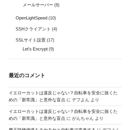
メールサーバー
(8)
OpenLightSpeed
(10)
SSHクライアント
(4)
SSLサイト設置
(17)
Let's Encrypt
(9)
最近のコメント
イエローカットは違反じゃない？自転車を安全に抜くた
めの「新常識」と意外な盲点
に
デフよん
より
イエローカットは違反じゃない？自転車を安全に抜くた
めの「新常識」と意外な盲点
に
がんちゃん
より
豊玉陸橋側道をモヤモヤと自転車で直進する
に
デフよん