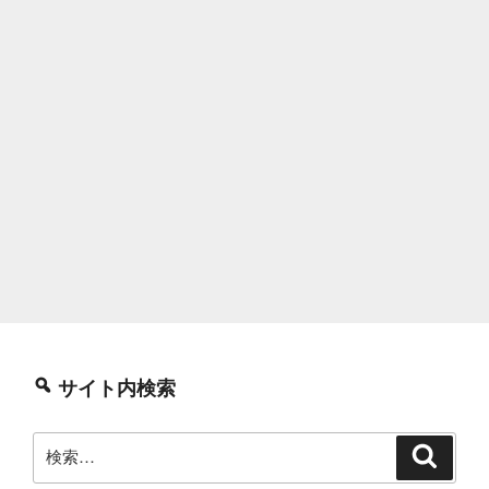
サイト内検索
検
検
索
索: