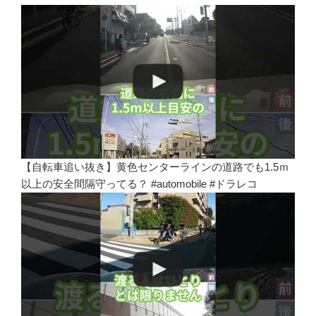
【自転車追い抜き】黄色センターラインの道路でも1.5ｍ
以上の安全間隔守ってる？ #automobile #ドラレコ