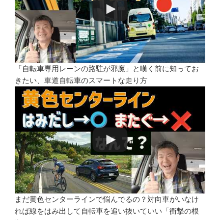
「自転車専用レーンの路駐が邪魔」と嘆く前に知ってお
きたい、車道自転車のスマートな走り方
まだ黄色センターラインで悩んでるの？対向車がいなけ
れば線をはみ出して自転車を追い抜いていい「衝撃の根