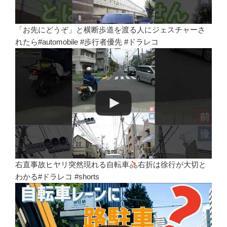
「お先にどうぞ」と横断歩道を渡る人にジェスチャーさ
れたら#automobile #歩行者優先 #ドラレコ
右直事故ヒヤリ突然現れる自転車
右折は徐行が大切と
わかる#ドラレコ #shorts