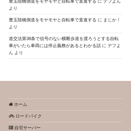
豊玉陸橋側道をモヤモヤと自転車で直進する
に
デフよん
より
豊玉陸橋側道をモヤモヤと自転車で直進する
に
まじか！
より
道交法第38条で信号のない横断歩道を渡ろうとする自転
車がいたら車両には停止義務があるとわかる話
に
デフよ
ん
より
ホーム
ロードバイク
自宅サーバー