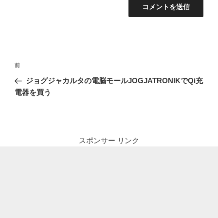
投
前
前
稿
の
ジョグジャカルタの電脳モールJOGJATRONIKでQi充
ナ
投
電器を買う
ビ
稿
ゲ
ー
シ
スポンサー リンク
ョ
ン