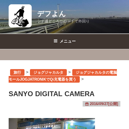
コ
ン
デフよん
テ
ジテ通どころかロードで外回り
ン
ツ
へ
メニュー
ス
キ
ッ
プ
>
>
旅行
ジョグジャカルタ
ジョグジャカルタの電脳
>
モールJOGJATRONIKでQi充電器を買う
SANYO DIGITAL CAMERA
2016/09/27[公開]