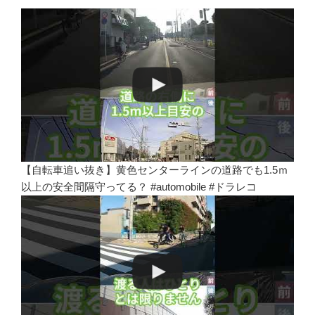
【自転車追い抜き】黄色センターラインの道路でも1.5ｍ
以上の安全間隔守ってる？ #automobile #ドラレコ