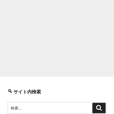
サイト内検索
検
検
索
索: