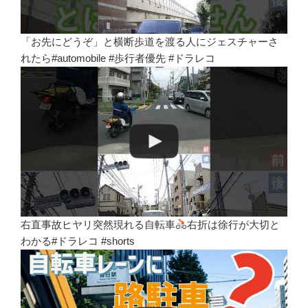
「お先にどうぞ」と横断歩道を渡る人にジェスチャーさ
れたら#automobile #歩行者優先 #ドラレコ
右直事故ヒヤリ突然現れる自転車
右折は徐行が大切と
わかる#ドラレコ #shorts