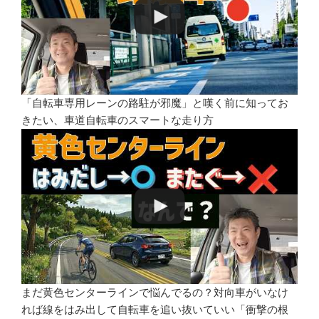
「自転車専用レーンの路駐が邪魔」と嘆く前に知ってお
きたい、車道自転車のスマートな走り方
まだ黄色センターラインで悩んでるの？対向車がいなけ
れば線をはみ出して自転車を追い抜いていい「衝撃の根