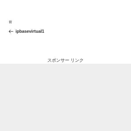
投
前
前
稿
の
ipbasevirtual1
ナ
投
ビ
稿
ゲ
ー
スポンサー リンク
シ
ョ
ン