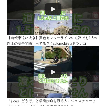
【自転車追い抜き】黄色センターラインの道路でも1.5ｍ
以上の安全間隔守ってる？ #automobile #ドラレコ
「お先にどうぞ」と横断歩道を渡る人にジェスチャーさ