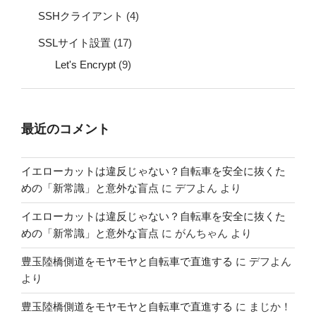
SSHクライアント
(4)
SSLサイト設置
(17)
Let's Encrypt
(9)
最近のコメント
イエローカットは違反じゃない？自転車を安全に抜くた
めの「新常識」と意外な盲点
に
デフよん
より
イエローカットは違反じゃない？自転車を安全に抜くた
めの「新常識」と意外な盲点
に
がんちゃん
より
豊玉陸橋側道をモヤモヤと自転車で直進する
に
デフよん
より
豊玉陸橋側道をモヤモヤと自転車で直進する
に
まじか！