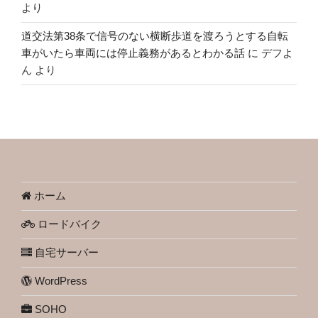
より
道交法第38条で信号のない横断歩道を渡ろうとする自転
車がいたら車両には停止義務があるとわかる話
に
デフよ
ん
より
ホーム
ロードバイク
自宅サーバー
WordPress
SOHO