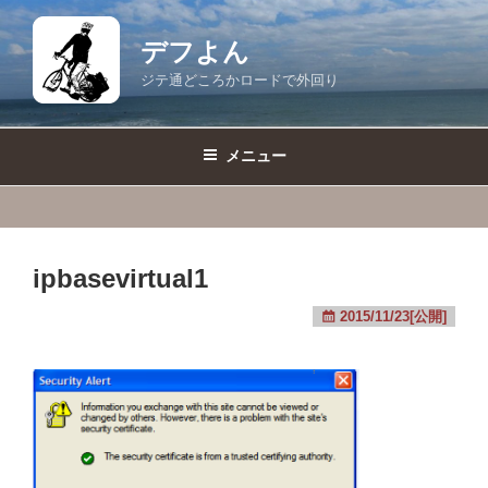
コ
ン
デフよん
テ
ジテ通どころかロードで外回り
ン
ツ
へ
メニュー
ス
キ
ッ
プ
ipbasevirtual1
2015/11/23[公開]