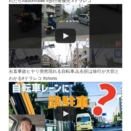
れたら#automobile #歩行者優先 #ドラレコ
右直事故ヒヤリ突然現れる自転車
右折は徐行が大切と
わかる#ドラレコ #shorts