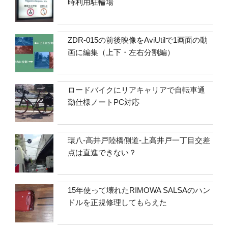
時利用駐輪場
ZDR-015の前後映像をAviUtilで1画面の動
画に編集（上下・左右分割編）
ロードバイクにリアキャリアで自転車通
勤仕様ノートPC対応
環八-高井戸陸橋側道-上高井戸一丁目交差
点は直進できない？
15年使って壊れたRIMOWA SALSAのハン
ドルを正規修理してもらえた