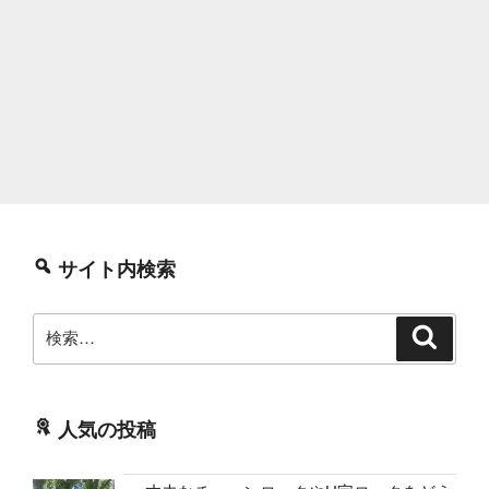
サイト内検索
検
検
索
索:
人気の投稿