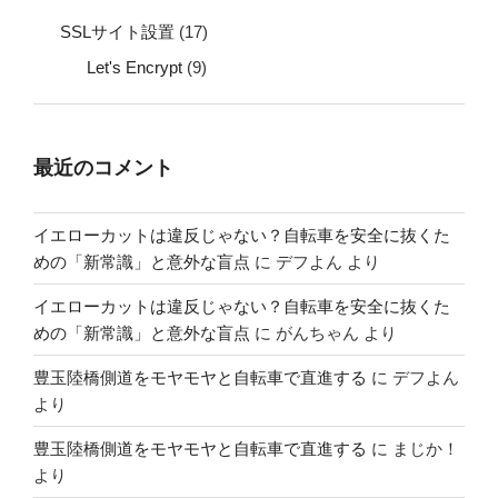
SSLサイト設置
(17)
Let's Encrypt
(9)
最近のコメント
イエローカットは違反じゃない？自転車を安全に抜くた
めの「新常識」と意外な盲点
に
デフよん
より
イエローカットは違反じゃない？自転車を安全に抜くた
めの「新常識」と意外な盲点
に
がんちゃん
より
豊玉陸橋側道をモヤモヤと自転車で直進する
に
デフよん
より
豊玉陸橋側道をモヤモヤと自転車で直進する
に
まじか！
より