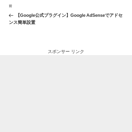
投
前
前
稿
の
【Google公式プラグイン】Google AdSenseでアドセ
ナ
投
ンス簡単設置
ビ
稿
ゲ
ー
シ
スポンサー リンク
ョ
ン