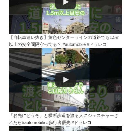
【自転車追い抜き】黄色センターラインの道路でも1.5ｍ
以上の安全間隔守ってる？ #automobile #ドラレコ
「お先にどうぞ」と横断歩道を渡る人にジェスチャーさ
れたら#automobile #歩行者優先 #ドラレコ