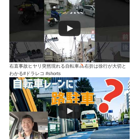
右直事故ヒヤリ突然現れる自転車
右折は徐行が大切と
わかる#ドラレコ #shorts