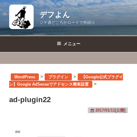
コ
ン
デフよん
テ
ジテ通どころかロードで外回り
ン
ツ
へ
メニュー
ス
キ
ッ
プ
>
>
WordPress
プラグイン
【Google公式プラグイ
>
ン】Google AdSenseでアドセンス簡単設置
ad-plugin22
2017/01/11[公開]