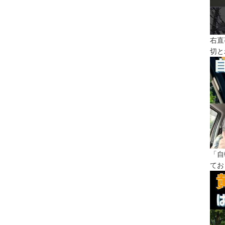
右直
切と
「自
てお