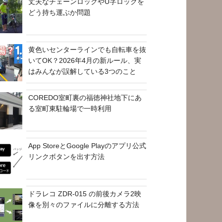
丈夫なチェーンロックやU字ロックを
どう持ち運ぶか問題
黄色いセンターラインでも自転車を抜
いてOK？2026年4月の新ルール、実
はみんなが誤解している3つのこと
COREDO室町裏の福徳神社地下にあ
る室町東駐輪場で一時利用
App StoreとGoogle Playのアプリ公式
リンクボタンを出す方法
ドラレコ ZDR-015 の前後カメラ2映
像を別々のファイルに分離する方法