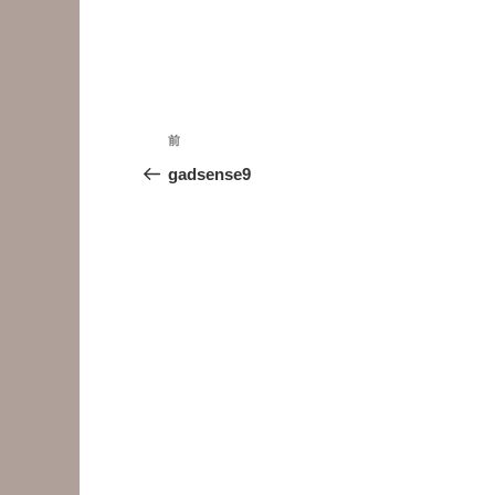
投
前
前
稿
の
gadsense9
投
ナ
稿
ビ
ゲ
ー
シ
ョ
ン