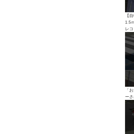
【自
1.
レコ
「お
ーさ