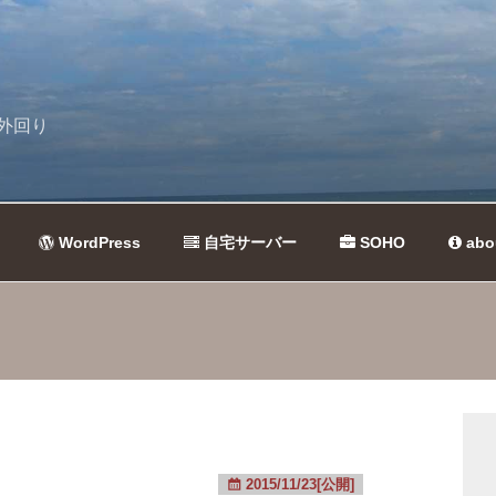
外回り
WordPress
自宅サーバー
SOHO
abo
2015/11/23[公開]