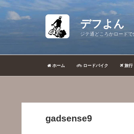
コ
ン
テ
デフよん
ン
ツ
ジテ通どころかロードで
へ
ス
キ
ッ
ホーム
ロードバイク
旅行
プ
gadsense9