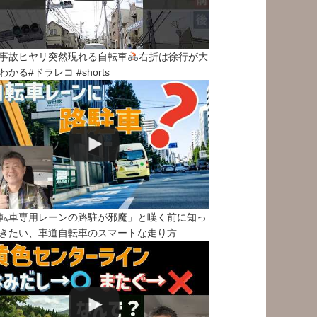
事故ヒヤリ突然現れる自転車
右折は徐行が大
わかる#ドラレコ #shorts
転車専用レーンの路駐が邪魔」と嘆く前に知っ
きたい、車道自転車のスマートな走り方