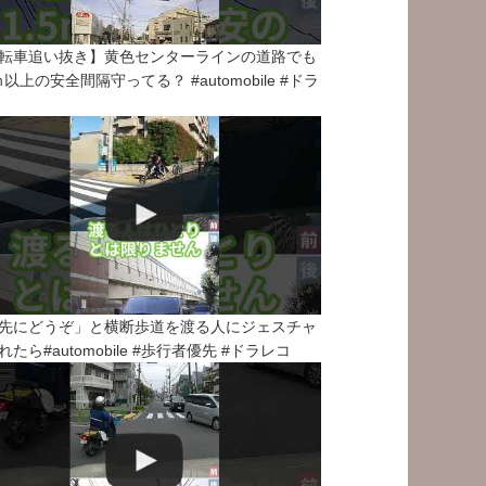
転車追い抜き】黄色センターラインの道路でも
5ｍ以上の安全間隔守ってる？ #automobile #ドラ
先にどうぞ」と横断歩道を渡る人にジェスチャ
れたら#automobile #歩行者優先 #ドラレコ