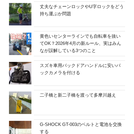
丈夫なチェーンロックやU字ロックをどう
持ち運ぶか問題
黄色いセンターラインでも自転車を抜い
てOK？2026年4月の新ルール、実はみん
なが誤解している3つのこと
スズキ車用バックドアハンドルに安いバ
ックカメラを付ける
二子橋と新二子橋を渡って多摩川越え
G-SHOCK GT-003のベルトと電池を交換
する