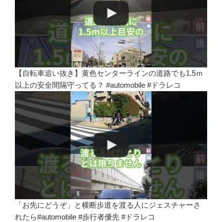
【自転車追い抜き】黄色センターラインの道路でも1.5ｍ
以上の安全間隔守ってる？ #automobile #ドラレコ
「お先にどうぞ」と横断歩道を渡る人にジェスチャーさ
れたら#automobile #歩行者優先 #ドラレコ