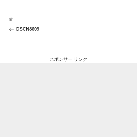
投
前
前
稿
の
DSCN8609
ナ
投
ビ
稿
ゲ
ー
スポンサー リンク
シ
ョ
ン