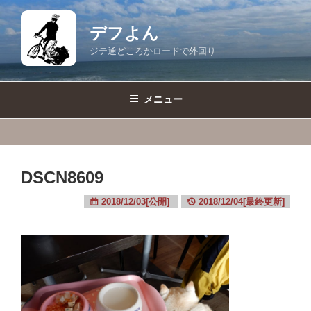
コ
ン
デフよん
テ
ジテ通どころかロードで外回り
ン
ツ
へ
メニュー
ス
キ
ッ
プ
DSCN8609
2018/12/03[公開]
2018/12/04[最終更新]