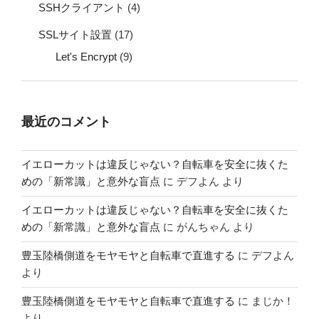
SSHクライアント
(4)
SSLサイト設置
(17)
Let's Encrypt
(9)
最近のコメント
イエローカットは違反じゃない？自転車を安全に抜くた
めの「新常識」と意外な盲点
に
デフよん
より
イエローカットは違反じゃない？自転車を安全に抜くた
めの「新常識」と意外な盲点
に
がんちゃん
より
豊玉陸橋側道をモヤモヤと自転車で直進する
に
デフよん
より
豊玉陸橋側道をモヤモヤと自転車で直進する
に
まじか！
より