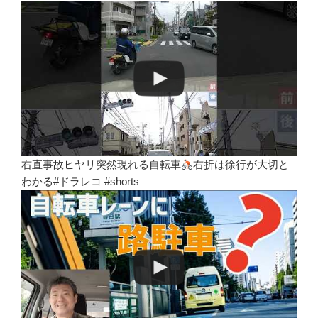
右直事故ヒヤリ突然現れる自転車
右折は徐行が大切と
わかる#ドラレコ #shorts