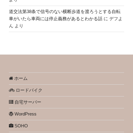
道交法第38条で信号のない横断歩道を渡ろうとする自転
車がいたら車両には停止義務があるとわかる話
に
デフよ
ん
より
ホーム
ロードバイク
自宅サーバー
WordPress
SOHO