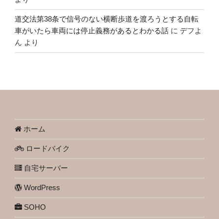
道交法第38条で信号のない横断歩道を渡ろうとする自転
車がいたら車両には停止義務があるとわかる話
に
デフよ
ん
より
ホーム
ロードバイク
自宅サーバー
WordPress
SOHO