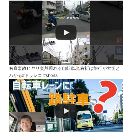
右直事故ヒヤリ突然現れる自転車
右折は徐行が大切と
わかる#ドラレコ #shorts