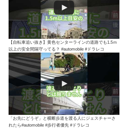
【自転車追い抜き】黄色センターラインの道路でも1.5ｍ
以上の安全間隔守ってる？ #automobile #ドラレコ
「お先にどうぞ」と横断歩道を渡る人にジェスチャーさ
れたら#automobile #歩行者優先 #ドラレコ