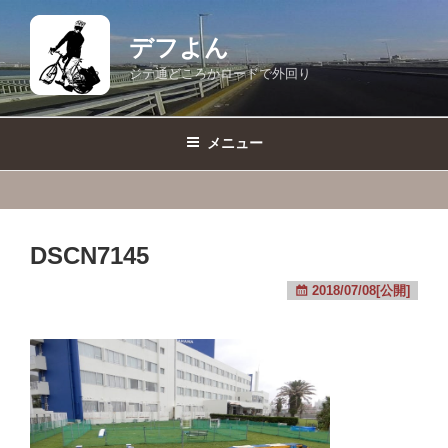
コ
ン
デフよん
テ
ジテ通どころかロードで外回り
ン
ツ
へ
メニュー
ス
キ
ッ
プ
DSCN7145
2018/07/08[公開]