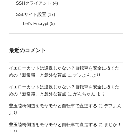
SSHクライアント
(4)
SSLサイト設置
(17)
Let's Encrypt
(9)
最近のコメント
イエローカットは違反じゃない？自転車を安全に抜くた
めの「新常識」と意外な盲点
に
デフよん
より
イエローカットは違反じゃない？自転車を安全に抜くた
めの「新常識」と意外な盲点
に
がんちゃん
より
豊玉陸橋側道をモヤモヤと自転車で直進する
に
デフよん
より
豊玉陸橋側道をモヤモヤと自転車で直進する
に
まじか！
より