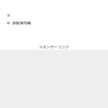
投
前
前
稿
の
DSCN7145
ナ
投
ビ
稿
ゲ
ー
スポンサー リンク
シ
ョ
ン