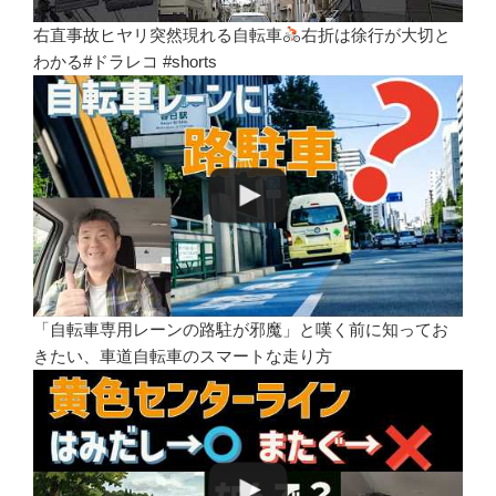
右直事故ヒヤリ突然現れる自転車
右折は徐行が大切と
わかる#ドラレコ #shorts
「自転車専用レーンの路駐が邪魔」と嘆く前に知ってお
きたい、車道自転車のスマートな走り方