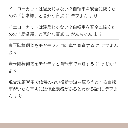
イエローカットは違反じゃない？自転車を安全に抜くた
めの「新常識」と意外な盲点
に
デフよん
より
イエローカットは違反じゃない？自転車を安全に抜くた
めの「新常識」と意外な盲点
に
がんちゃん
より
豊玉陸橋側道をモヤモヤと自転車で直進する
に
デフよん
より
豊玉陸橋側道をモヤモヤと自転車で直進する
に
まじか！
より
道交法第38条で信号のない横断歩道を渡ろうとする自転
車がいたら車両には停止義務があるとわかる話
に
デフよ
ん
より