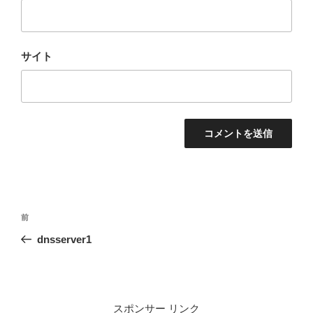
サイト
投
前
前
稿
の
dnsserver1
ナ
投
ビ
稿
ゲ
ー
スポンサー リンク