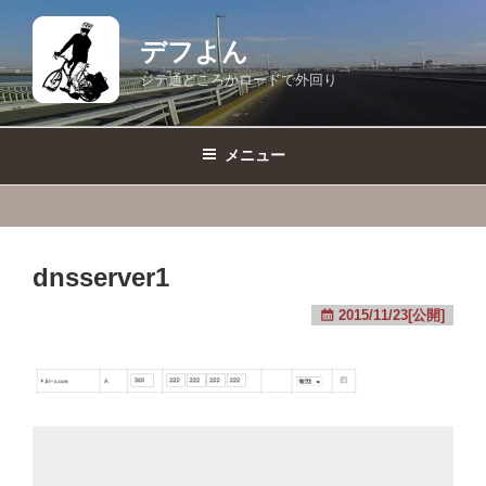
コ
ン
デフよん
テ
ジテ通どころかロードで外回り
ン
ツ
へ
メニュー
ス
キ
ッ
プ
dnsserver1
2015/11/23[公開]