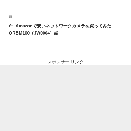
投
前
前
稿
の
Amazonで安いネットワークカメラを買ってみた
ナ
投
QRBM100（JW0004）編
ビ
稿
ゲ
ー
シ
スポンサー リンク
ョ
ン