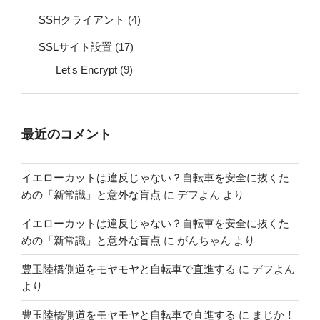
SSHクライアント
(4)
SSLサイト設置
(17)
Let's Encrypt
(9)
最近のコメント
イエローカットは違反じゃない？自転車を安全に抜くた
めの「新常識」と意外な盲点
に
デフよん
より
イエローカットは違反じゃない？自転車を安全に抜くた
めの「新常識」と意外な盲点
に
がんちゃん
より
豊玉陸橋側道をモヤモヤと自転車で直進する
に
デフよん
より
豊玉陸橋側道をモヤモヤと自転車で直進する
に
まじか！