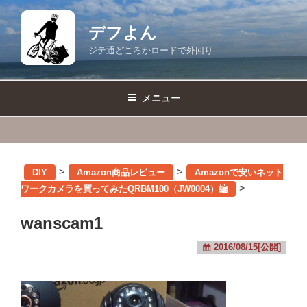
コ
ン
デフよん
テ
ジテ通どころかロードで外回り
ン
ツ
へ
メニュー
ス
キ
ッ
プ
>
>
DIY
Amazon商品レビュー
Amazonで安いネット
>
ワークカメラを買ってみたQRBM100（JW0004）編
wanscam1
2016/08/15[公開]