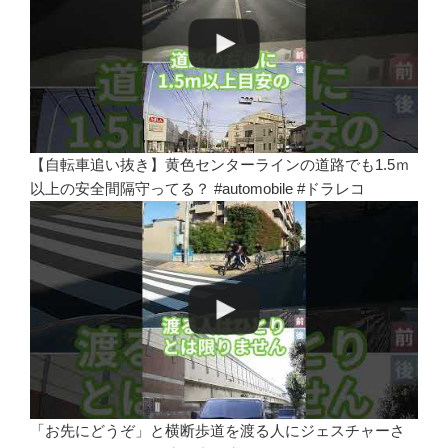
【自転車追い抜き】黄色センターラインの道路でも1.5ｍ
以上の安全間隔守ってる？ #automobile #ドラレコ
「お先にどうぞ」と横断歩道を渡る人にジェスチャーさ