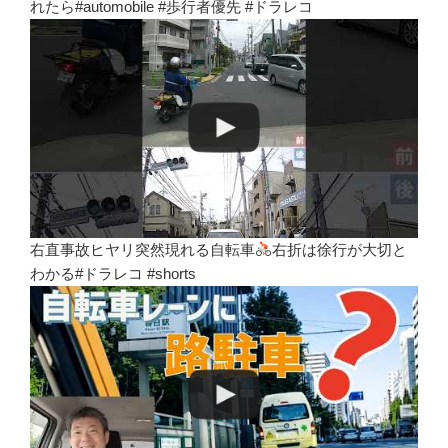
れたら#automobile #歩行者優先 #ドラレコ
右直事故ヒヤリ突然現れる自転車
右折は徐行が大切と
わかる#ドラレコ #shorts