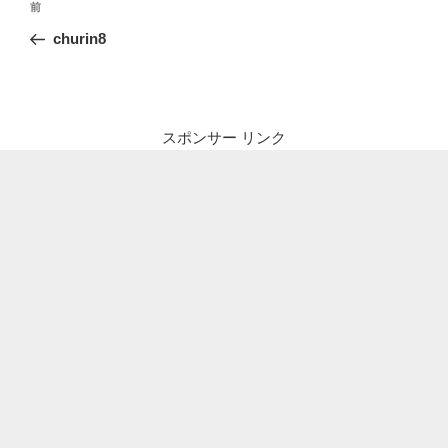
前
前
稿
の
churin8
ナ
投
ビ
稿
ゲ
ー
スポンサー リンク
シ
ョ
ン