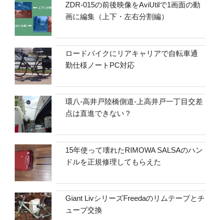
ZDR-015の前後映像をAviUtilで1画面の動
画に編集（上下・左右分割編）
ロードバイクにリアキャリアで自転車通
勤仕様ノートPC対応
環八-高井戸陸橋側道-上高井戸一丁目交差
点は直進できない？
15年使って壊れたRIMOWA SALSAのハン
ドルを正規修理してもらえた
Giant LivシリーズFreedaのリムテープとチ
ューブ交換