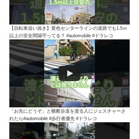
【自転車追い抜き】黄色センターラインの道路でも1.5ｍ
以上の安全間隔守ってる？ #automobile #ドラレコ
「お先にどうぞ」と横断歩道を渡る人にジェスチャーさ
れたら#automobile #歩行者優先 #ドラレコ