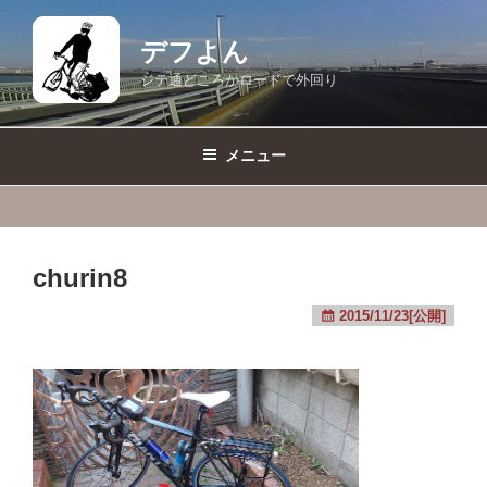
コ
ン
デフよん
テ
ジテ通どころかロードで外回り
ン
ツ
へ
メニュー
ス
キ
ッ
プ
churin8
2015/11/23[公開]