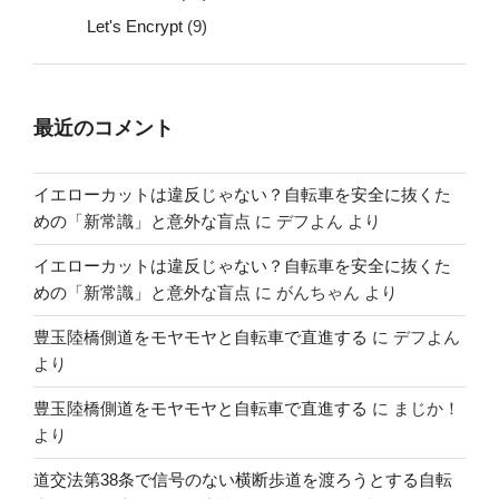
Let's Encrypt
(9)
最近のコメント
イエローカットは違反じゃない？自転車を安全に抜くた
めの「新常識」と意外な盲点
に
デフよん
より
イエローカットは違反じゃない？自転車を安全に抜くた
めの「新常識」と意外な盲点
に
がんちゃん
より
豊玉陸橋側道をモヤモヤと自転車で直進する
に
デフよん
より
豊玉陸橋側道をモヤモヤと自転車で直進する
に
まじか！
より
道交法第38条で信号のない横断歩道を渡ろうとする自転