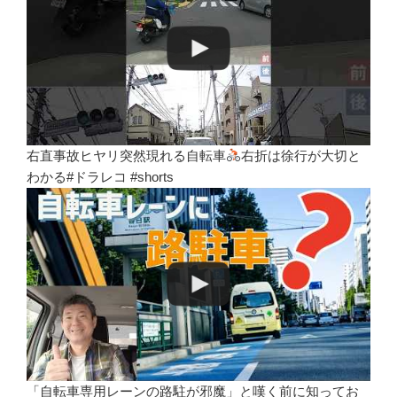
右直事故ヒヤリ突然現れる自転車
右折は徐行が大切と
わかる#ドラレコ #shorts
「自転車専用レーンの路駐が邪魔」と嘆く前に知ってお