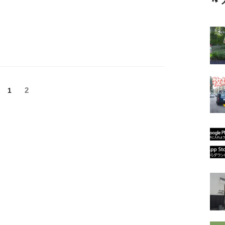
固
固
2
1
定
定
ペ
ペ
ー
ー
ジ
ジ