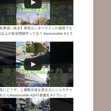
転車追い抜き】黄色センターラインの道路でも
5ｍ以上の安全間隔守ってる？ #automobile #ドラ
先にどうぞ」と横断歩道を渡る人にジェスチャ
れたら#automobile #歩行者優先 #ドラレコ