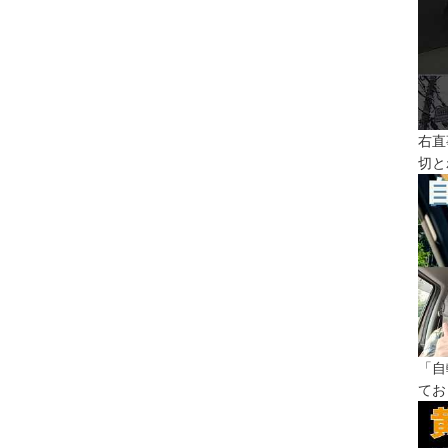
右直
切と
「自
てお