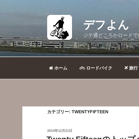
コ
ン
テ
デフよん
ン
ツ
ジテ通どころかロードで
へ
ス
キ
ッ
ホーム
ロードバイク
旅行
プ
カテゴリー:
TWENTYFIFTEEN
投
2014年12月21日
稿