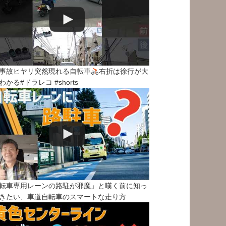
事故ヒヤリ突然現れる自転車
右折は徐行が大
わかる#ドラレコ #shorts
転車専用レーンの路駐が邪魔」と嘆く前に知っ
きたい、車道自転車のスマートな走り方