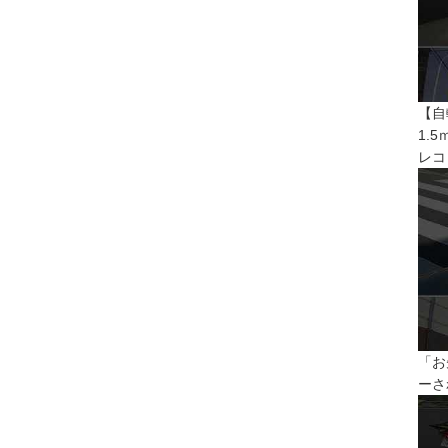
【自
1.
レコ
「お
ーさ