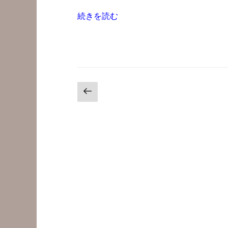
“Twenty
続きを読む
Fifteen
の
ト
ッ
プ
投
前
ペ
の
ー
稿
ペ
ジ
の
ー
を
ジ
抜
ペ
粋
ー
一
覧
ジ
表
送
示
に
り
カ