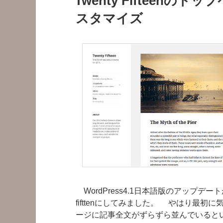
Twenty Fifteen
日:
スタマイズ
WordPress4.1日本語版のアップデー
fifttenにしてみました。 やはり最
ージに記事全文がずらずら並んでいるとい