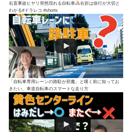
右直事故ヒヤリ突然現れる自転車
右折は徐行が大切と
わかる#ドラレコ #shorts
「自転車専用レーンの路駐が邪魔」と嘆く前に知ってお
きたい、車道自転車のスマートな走り方