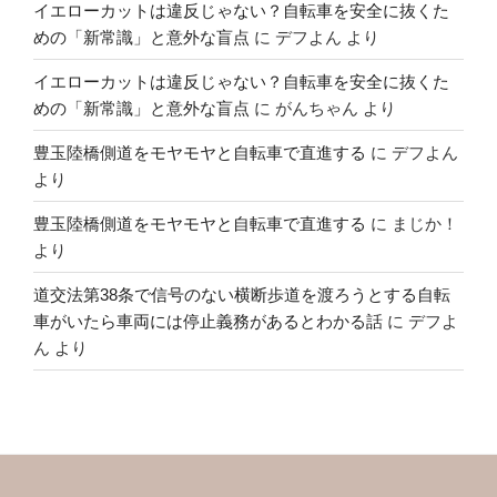
イエローカットは違反じゃない？自転車を安全に抜くた
めの「新常識」と意外な盲点
に
デフよん
より
イエローカットは違反じゃない？自転車を安全に抜くた
めの「新常識」と意外な盲点
に
がんちゃん
より
豊玉陸橋側道をモヤモヤと自転車で直進する
に
デフよん
より
豊玉陸橋側道をモヤモヤと自転車で直進する
に
まじか！
より
道交法第38条で信号のない横断歩道を渡ろうとする自転
車がいたら車両には停止義務があるとわかる話
に
デフよ
ん
より