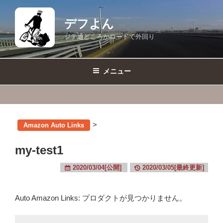
コ
ン
デフよん
テ
ジテ通どころかロードで外回り
ン
ツ
へ
メニュー
ス
キ
ッ
プ
>
Amazon Auto Links
my-test1
2020/03/04[公開]
2020/03/05[最終更新]
Auto Amazon Links: プロダクトが見つかりません。