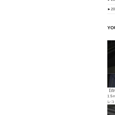
►
20
Y
【自
1.
レコ