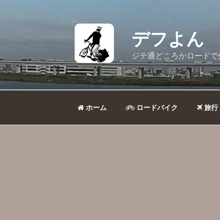
コ
ン
テ
デフよん
ン
ツ
ジテ通どころかロードで
へ
ス
キ
ッ
ホーム
ロードバイク
旅行
プ