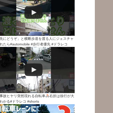
先にどうぞ」と横断歩道を渡る人にジェスチャ
れたら#automobile #歩行者優先 #ドラレコ
事故ヒヤリ突然現れる自転車
右折は徐行が大
わかる#ドラレコ #shorts