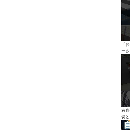
「お
ーさ
右直
切と