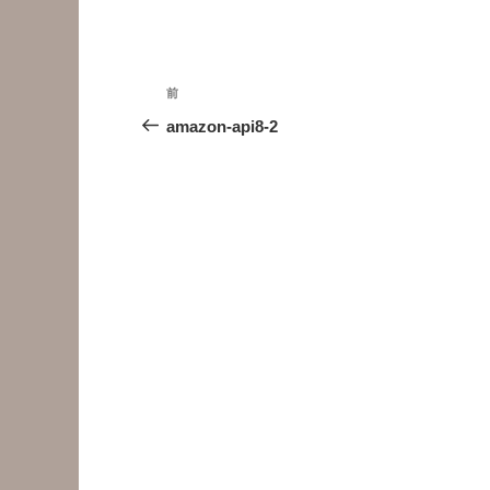
投
前
前
稿
の
amazon-api8-2
投
ナ
稿
ビ
ゲ
ー
シ
ョ
ン