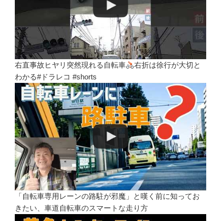
右直事故ヒヤリ突然現れる自転車
右折は徐行が大切と
わかる#ドラレコ #shorts
「自転車専用レーンの路駐が邪魔」と嘆く前に知ってお
きたい、車道自転車のスマートな走り方