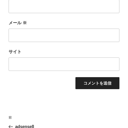
メール
※
サイト
投
前
前
稿
の
adsense8