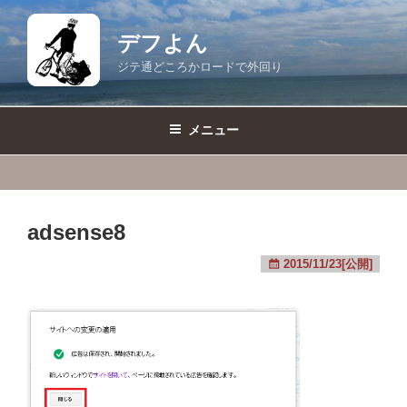
コ
ン
デフよん
テ
ジテ通どころかロードで外回り
ン
ツ
へ
メニュー
ス
キ
ッ
プ
adsense8
2015/11/23[公開]