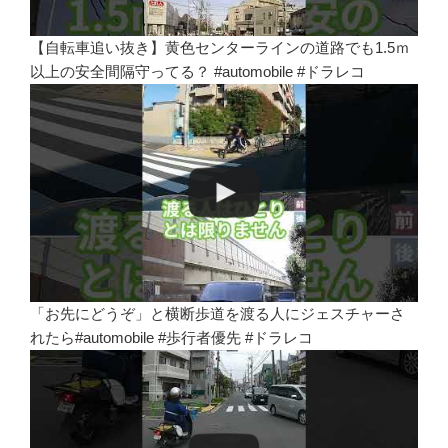
【自転車追い抜き】黄色センターラインの道路でも1.5ｍ
以上の安全間隔守ってる？ #automobile #ドラレコ
「お先にどうぞ」と横断歩道を渡る人にジェスチャーさ
れたら#automobile #歩行者優先 #ドラレコ