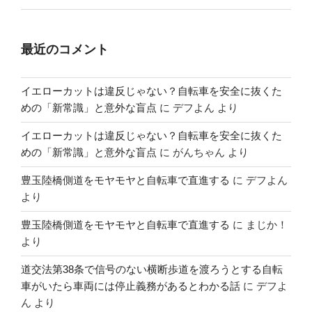
最近のコメント
イエローカットは違反じゃない？自転車を安全に抜くた
めの「新常識」と意外な盲点
に
デフよん
より
イエローカットは違反じゃない？自転車を安全に抜くた
めの「新常識」と意外な盲点
に
がんちゃん
より
豊玉陸橋側道をモヤモヤと自転車で直進する
に
デフよん
より
豊玉陸橋側道をモヤモヤと自転車で直進する
に
まじか！
より
道交法第38条で信号のない横断歩道を渡ろうとする自転
車がいたら車両には停止義務があるとわかる話
に
デフよ
ん
より