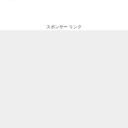
ナ
投
ビ
稿
ゲ
ー
スポンサー リンク
シ
ョ
ン