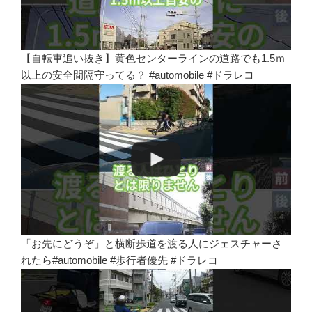
【自転車追い抜き】黄色センターラインの道路でも1.5ｍ
以上の安全間隔守ってる？ #automobile #ドラレコ
「お先にどうぞ」と横断歩道を渡る人にジェスチャーさ
れたら#automobile #歩行者優先 #ドラレコ