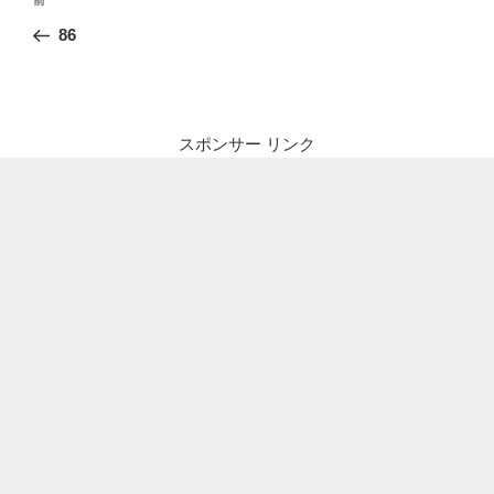
前
稿
の
86
ナ
投
ビ
稿
ゲ
ー
スポンサー リンク
シ
ョ
ン