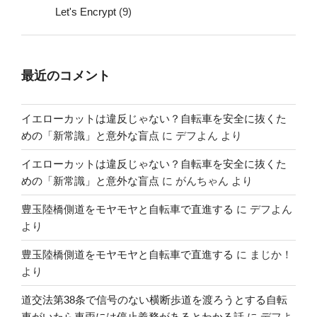
Let's Encrypt
(9)
最近のコメント
イエローカットは違反じゃない？自転車を安全に抜くた
めの「新常識」と意外な盲点
に
デフよん
より
イエローカットは違反じゃない？自転車を安全に抜くた
めの「新常識」と意外な盲点
に
がんちゃん
より
豊玉陸橋側道をモヤモヤと自転車で直進する
に
デフよん
より
豊玉陸橋側道をモヤモヤと自転車で直進する
に
まじか！
より
道交法第38条で信号のない横断歩道を渡ろうとする自転
車がいたら車両には停止義務があるとわかる話
に
デフよ