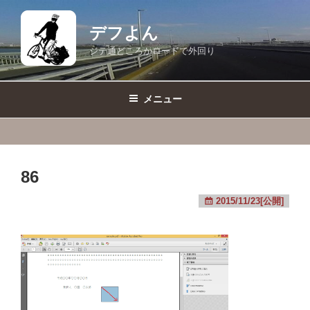
コ
ン
デフよん
テ
ジテ通どころかロードで外回り
ン
ツ
へ
メニュー
ス
キ
ッ
プ
86
2015/11/23[公開]