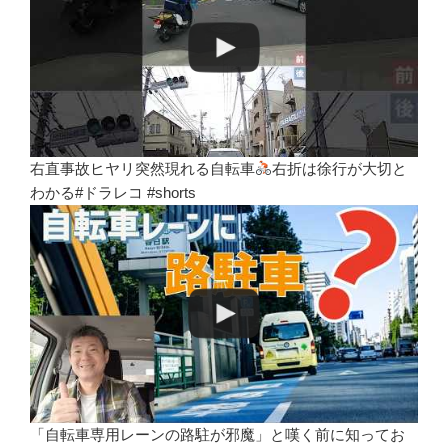
右直事故ヒヤリ突然現れる自転車
右折は徐行が大切と
わかる#ドラレコ #shorts
「自転車専用レーンの路駐が邪魔」と嘆く前に知ってお