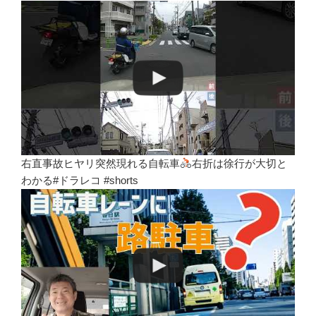
右直事故ヒヤリ突然現れる自転車
右折は徐行が大切と
わかる#ドラレコ #shorts