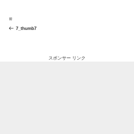
投
前
前
稿
の
7_thumb7
ナ
投
ビ
稿
ゲ
ー
スポンサー リンク
シ
ョ
ン