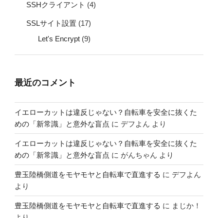
SSHクライアント
(4)
SSLサイト設置
(17)
Let's Encrypt
(9)
最近のコメント
イエローカットは違反じゃない？自転車を安全に抜くた
めの「新常識」と意外な盲点
に
デフよん
より
イエローカットは違反じゃない？自転車を安全に抜くた
めの「新常識」と意外な盲点
に
がんちゃん
より
豊玉陸橋側道をモヤモヤと自転車で直進する
に
デフよん
より
豊玉陸橋側道をモヤモヤと自転車で直進する
に
まじか！
より