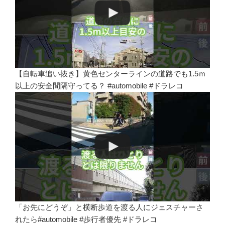
【自転車追い抜き】黄色センターラインの道路でも1.5ｍ
以上の安全間隔守ってる？ #automobile #ドラレコ
「お先にどうぞ」と横断歩道を渡る人にジェスチャーさ
れたら#automobile #歩行者優先 #ドラレコ