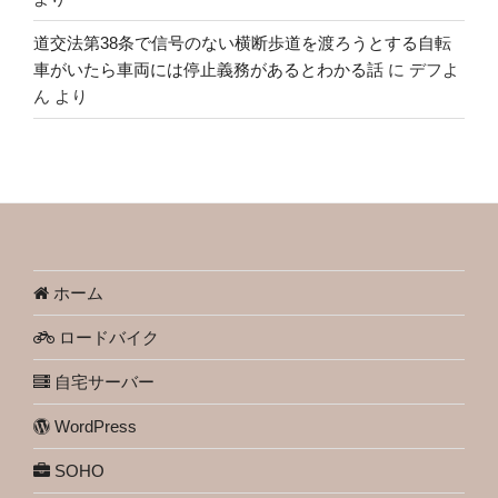
道交法第38条で信号のない横断歩道を渡ろうとする自転
車がいたら車両には停止義務があるとわかる話
に
デフよ
ん
より
ホーム
ロードバイク
自宅サーバー
WordPress
SOHO