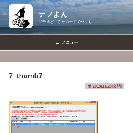
コ
ン
デフよん
テ
ジテ通どころかロードで外回り
ン
ツ
へ
メニュー
ス
キ
ッ
プ
7_thumb7
2015/11/23[公開]