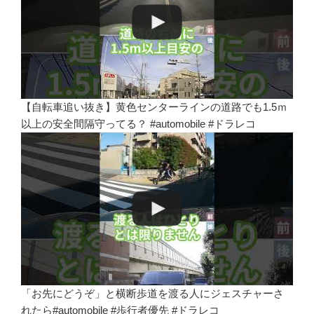
【自転車追い抜き】黄色センターラインの道路でも1.5ｍ
以上の安全間隔守ってる？ #automobile #ドラレコ
「お先にどうぞ」と横断歩道を渡る人にジェスチャーさ
れたら#automobile #歩行者優先 #ドラレコ