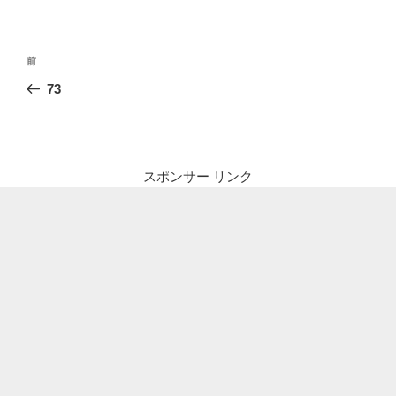
投
前
前
稿
の
73
ナ
投
ビ
稿
ゲ
ー
スポンサー リンク
シ
ョ
ン