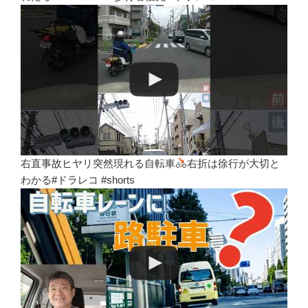
右直事故ヒヤリ突然現れる自転車
右折は徐行が大切と
わかる#ドラレコ #shorts