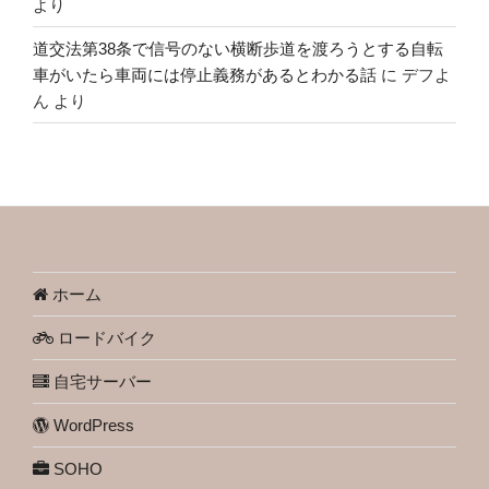
より
道交法第38条で信号のない横断歩道を渡ろうとする自転
車がいたら車両には停止義務があるとわかる話
に
デフよ
ん
より
ホーム
ロードバイク
自宅サーバー
WordPress
SOHO