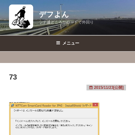
コ
ン
デフよん
テ
ジテ通どころかロードで外回り
ン
ツ
へ
メニュー
ス
キ
ッ
プ
73
2015/11/23[公開]