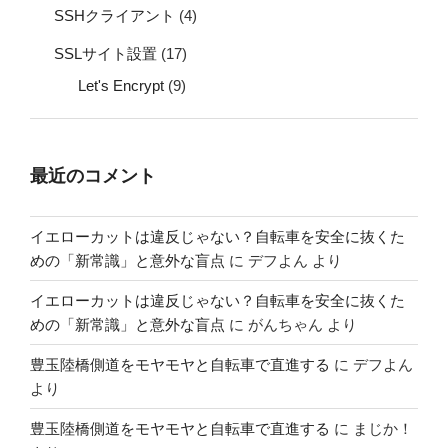
SSHクライアント
(4)
SSLサイト設置
(17)
Let's Encrypt
(9)
最近のコメント
イエローカットは違反じゃない？自転車を安全に抜くた
めの「新常識」と意外な盲点
に
デフよん
より
イエローカットは違反じゃない？自転車を安全に抜くた
めの「新常識」と意外な盲点
に
がんちゃん
より
豊玉陸橋側道をモヤモヤと自転車で直進する
に
デフよん
より
豊玉陸橋側道をモヤモヤと自転車で直進する
に
まじか！