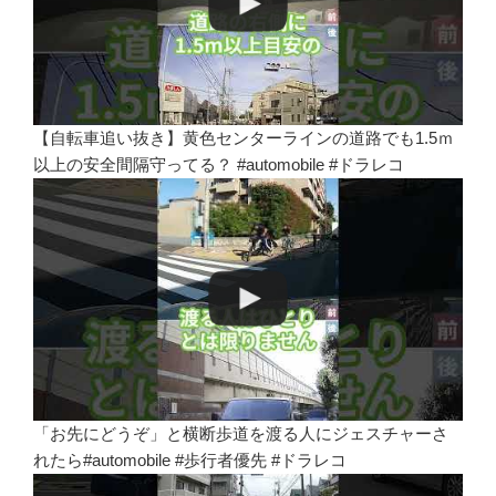
【自転車追い抜き】黄色センターラインの道路でも1.5ｍ
以上の安全間隔守ってる？ #automobile #ドラレコ
「お先にどうぞ」と横断歩道を渡る人にジェスチャーさ
れたら#automobile #歩行者優先 #ドラレコ