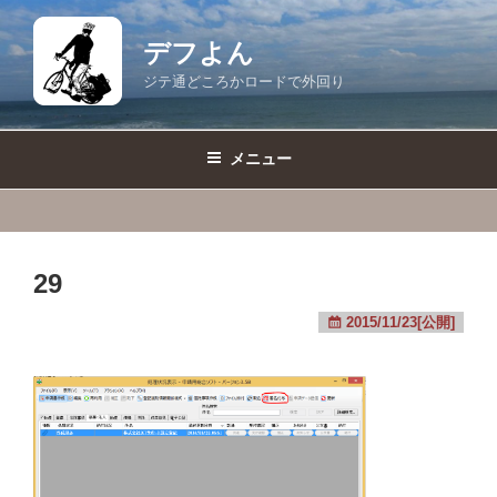
コ
ン
デフよん
テ
ジテ通どころかロードで外回り
ン
ツ
へ
メニュー
ス
キ
ッ
プ
29
2015/11/23[公開]