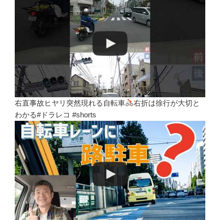
右直事故ヒヤリ突然現れる自転車
右折は徐行が大切と
わかる#ドラレコ #shorts