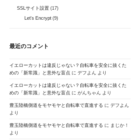
SSLサイト設置
(17)
Let's Encrypt
(9)
最近のコメント
イエローカットは違反じゃない？自転車を安全に抜くた
めの「新常識」と意外な盲点
に
デフよん
より
イエローカットは違反じゃない？自転車を安全に抜くた
めの「新常識」と意外な盲点
に
がんちゃん
より
豊玉陸橋側道をモヤモヤと自転車で直進する
に
デフよん
より
豊玉陸橋側道をモヤモヤと自転車で直進する
に
まじか！
より