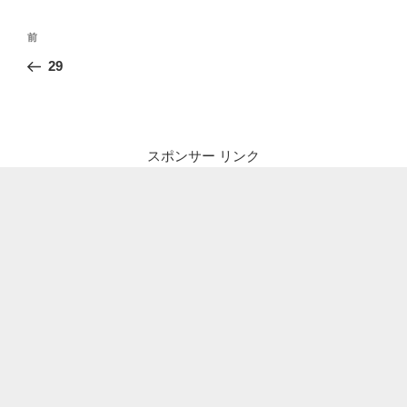
投
前
前
稿
の
29
ナ
投
ビ
稿
ゲ
ー
スポンサー リンク
シ
ョ
ン