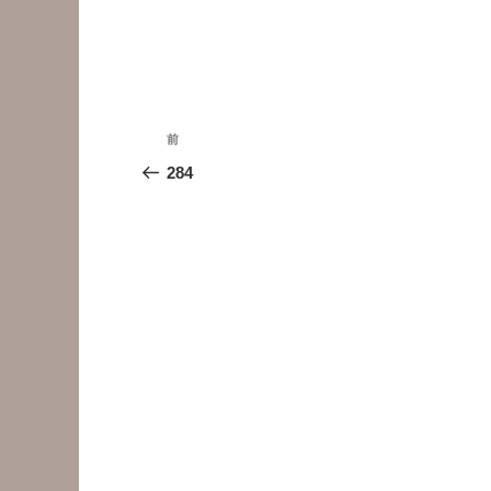
投
前
前
稿
の
284
投
ナ
稿
ビ
ゲ
ー
シ
ョ
ン