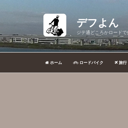
コ
ン
テ
デフよん
ン
ツ
ジテ通どころかロードで
へ
ス
キ
ッ
ホーム
ロードバイク
旅行
プ