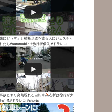
先にどうぞ」と横断歩道を渡る人にジェスチャ
れたら#automobile #歩行者優先 #ドラレコ
事故ヒヤリ突然現れる自転車
右折は徐行が大
わかる#ドラレコ #shorts