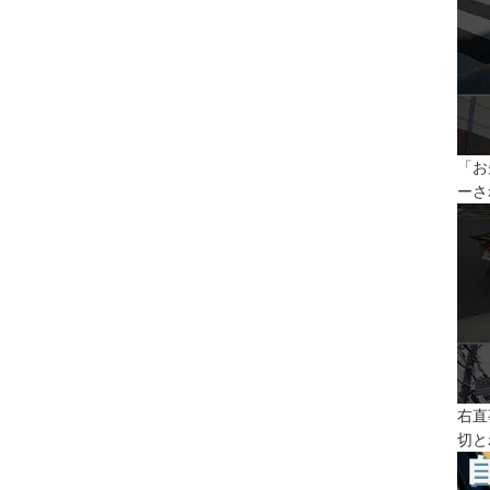
「お
ーさ
右直
切と