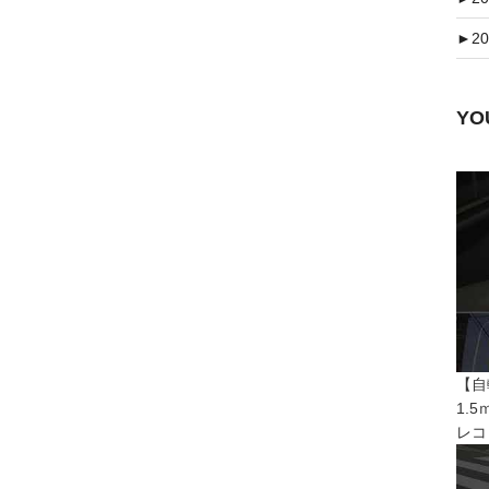
►
20
Y
【自
1.
レコ