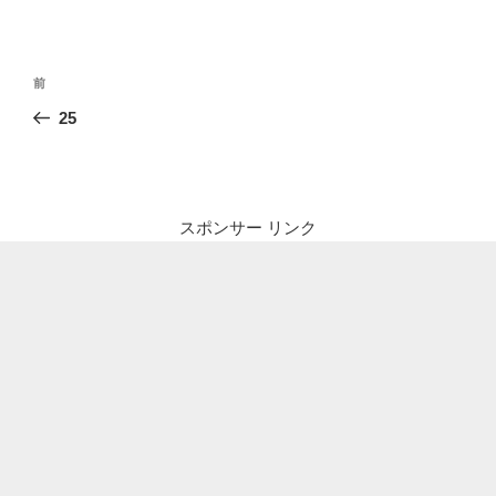
投
前
前
稿
の
25
ナ
投
ビ
稿
ゲ
ー
スポンサー リンク
シ
ョ
ン