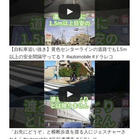
【自転車追い抜き】黄色センターラインの道路でも1.5ｍ
以上の安全間隔守ってる？ #automobile #ドラレコ
「お先にどうぞ」と横断歩道を渡る人にジェスチャーさ