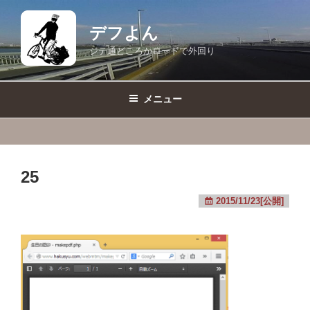
コ
ン
デフよん
テ
ジテ通どころかロードで外回り
ン
ツ
へ
メニュー
ス
キ
ッ
プ
25
2015/11/23[公開]