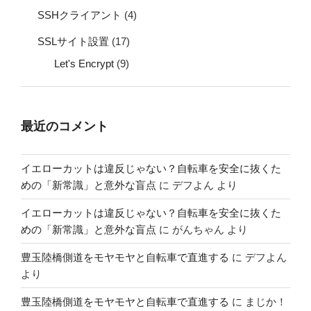
SSHクライアント
(4)
SSLサイト設置
(17)
Let's Encrypt
(9)
最近のコメント
イエローカットは違反じゃない？自転車を安全に抜くた
めの「新常識」と意外な盲点
に
デフよん
より
イエローカットは違反じゃない？自転車を安全に抜くた
めの「新常識」と意外な盲点
に
がんちゃん
より
豊玉陸橋側道をモヤモヤと自転車で直進する
に
デフよん
より
豊玉陸橋側道をモヤモヤと自転車で直進する
に
まじか！