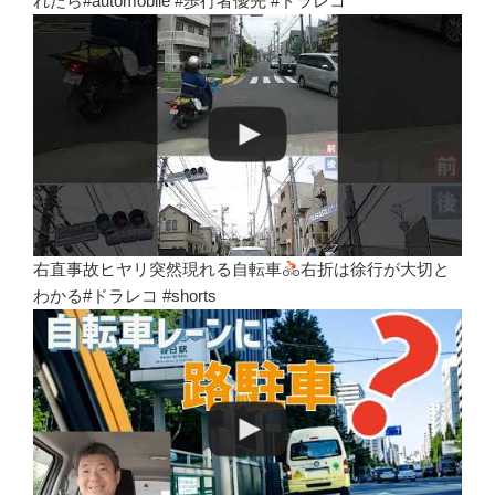
れたら#automobile #歩行者優先 #ドラレコ
右直事故ヒヤリ突然現れる自転車
右折は徐行が大切と
わかる#ドラレコ #shorts