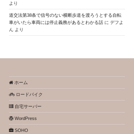
より
道交法第38条で信号のない横断歩道を渡ろうとする自転
車がいたら車両には停止義務があるとわかる話
に
デフよ
ん
より
ホーム
ロードバイク
自宅サーバー
WordPress
SOHO