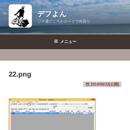
コ
ン
デフよん
テ
ジテ通どころかロードで外回り
ン
ツ
へ
メニュー
ス
キ
ッ
プ
22.png
2014/08/22[公開]