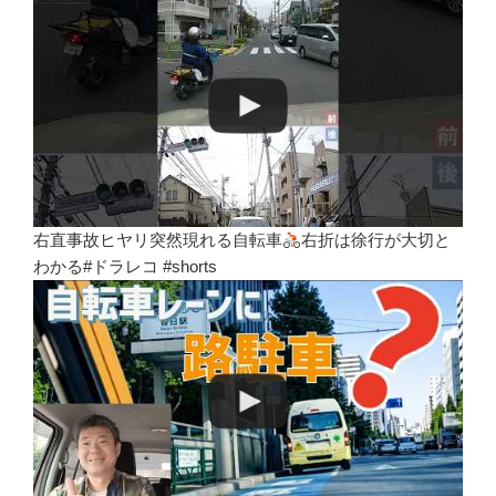
右直事故ヒヤリ突然現れる自転車
右折は徐行が大切と
わかる#ドラレコ #shorts