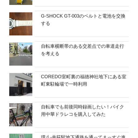
G-SHOCK GT-003のベルトと電池を交換
する
自転車横断帯のある交差点での車道走行
を考える
COREDO室町裏の福徳神社地下にある室
町東駐輪場で一時利用
自転車でも前後同時録画したい！バイク
用中華ドラレコを購入してみた
環八-井荻駅地下通路を通ってまっすぐ進