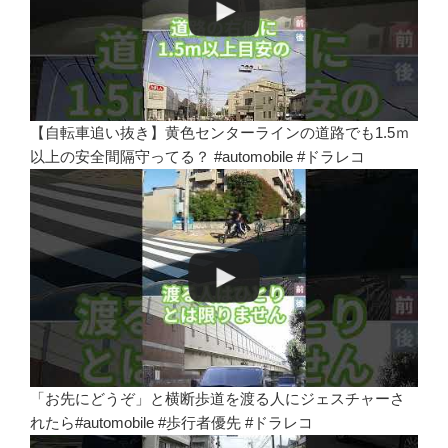
【自転車追い抜き】黄色センターラインの道路でも1.5ｍ
以上の安全間隔守ってる？ #automobile #ドラレコ
「お先にどうぞ」と横断歩道を渡る人にジェスチャーさ
れたら#automobile #歩行者優先 #ドラレコ