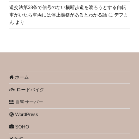
道交法第38条で信号のない横断歩道を渡ろうとする自転
車がいたら車両には停止義務があるとわかる話
に
デフよ
ん
より
ホーム
ロードバイク
自宅サーバー
WordPress
SOHO