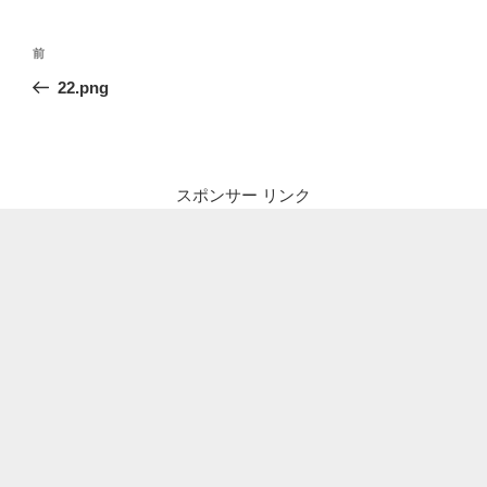
投
前
前
稿
の
22.png
ナ
投
ビ
稿
ゲ
ー
スポンサー リンク
シ
ョ
ン