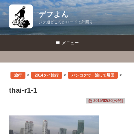
コ
ン
デフよん
テ
ジテ通どころかロードで外回り
ン
ツ
へ
メニュー
ス
キ
ッ
プ
>
>
>
旅行
2014タイ旅行
バンコクで一泊して帰国
thai-r1-1
2015/02/20[公開]