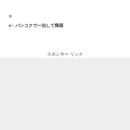
投
前
前
稿
の
バンコクで一泊して帰国
ナ
投
ビ
稿
ゲ
ー
スポンサー リンク
シ
ョ
ン