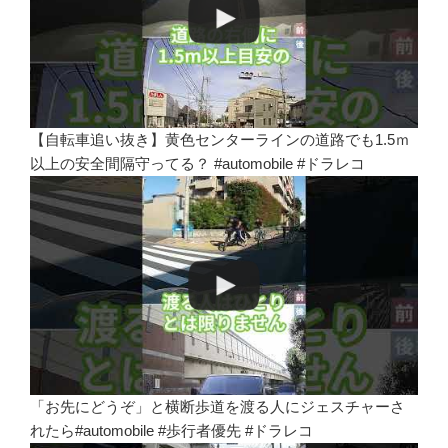
【自転車追い抜き】黄色センターラインの道路でも1.5ｍ
以上の安全間隔守ってる？ #automobile #ドラレコ
「お先にどうぞ」と横断歩道を渡る人にジェスチャーさ
れたら#automobile #歩行者優先 #ドラレコ