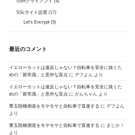
SSHクライアント
(4)
SSLサイト設置
(17)
Let's Encrypt
(9)
最近のコメント
イエローカットは違反じゃない？自転車を安全に抜くた
めの「新常識」と意外な盲点
に
デフよん
より
イエローカットは違反じゃない？自転車を安全に抜くた
めの「新常識」と意外な盲点
に
がんちゃん
より
豊玉陸橋側道をモヤモヤと自転車で直進する
に
デフよん
より
豊玉陸橋側道をモヤモヤと自転車で直進する
に
まじか！
より