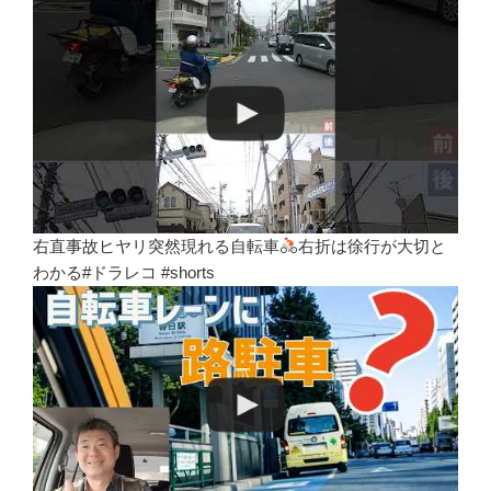
右直事故ヒヤリ突然現れる自転車
右折は徐行が大切と
わかる#ドラレコ #shorts