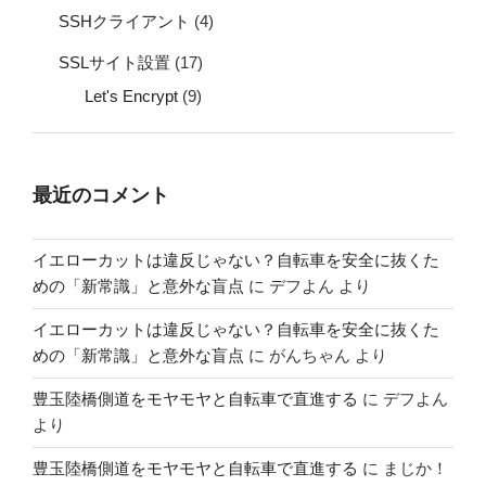
SSHクライアント
(4)
SSLサイト設置
(17)
Let's Encrypt
(9)
最近のコメント
イエローカットは違反じゃない？自転車を安全に抜くた
めの「新常識」と意外な盲点
に
デフよん
より
イエローカットは違反じゃない？自転車を安全に抜くた
めの「新常識」と意外な盲点
に
がんちゃん
より
豊玉陸橋側道をモヤモヤと自転車で直進する
に
デフよん
より
豊玉陸橋側道をモヤモヤと自転車で直進する
に
まじか！