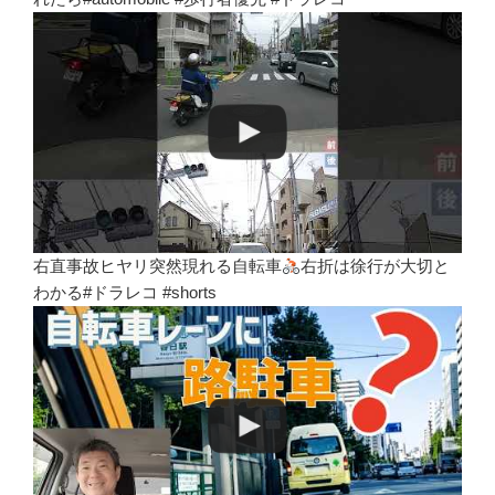
右直事故ヒヤリ突然現れる自転車
右折は徐行が大切と
わかる#ドラレコ #shorts