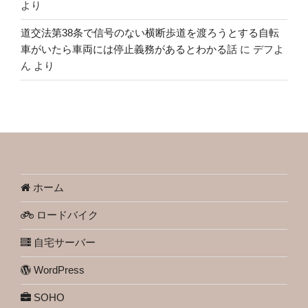
より
道交法第38条で信号のない横断歩道を渡ろうとする自転
車がいたら車両には停止義務があるとわかる話
に
デフよ
ん
より
ホーム
ロードバイク
自宅サーバー
WordPress
SOHO