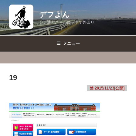
コ
ン
デフよん
テ
ジテ通どころかロードで外回り
ン
ツ
へ
メニュー
ス
キ
ッ
プ
19
2015/11/23[公開]