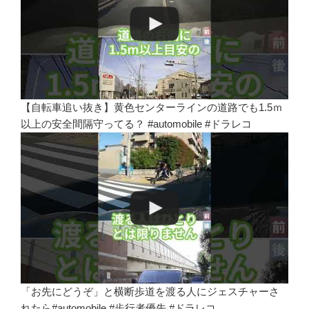
【自転車追い抜き】黄色センターラインの道路でも1.5ｍ
以上の安全間隔守ってる？ #automobile #ドラレコ
「お先にどうぞ」と横断歩道を渡る人にジェスチャーさ
れたら#automobile #歩行者優先 #ドラレコ