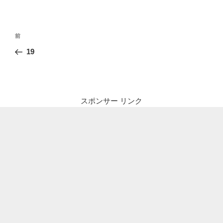
投
前
前
稿
の
19
ナ
投
ビ
稿
ゲ
ー
スポンサー リンク
シ
ョ
ン