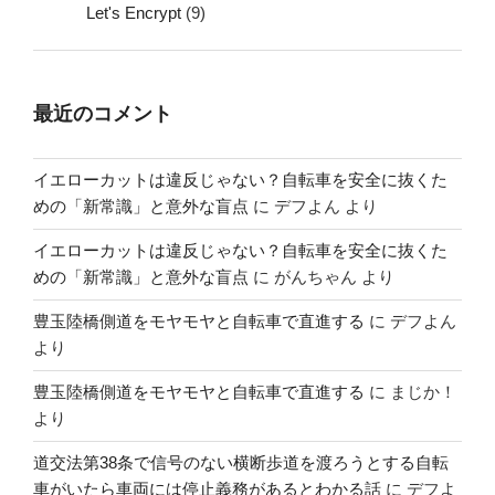
Let's Encrypt
(9)
最近のコメント
イエローカットは違反じゃない？自転車を安全に抜くた
めの「新常識」と意外な盲点
に
デフよん
より
イエローカットは違反じゃない？自転車を安全に抜くた
めの「新常識」と意外な盲点
に
がんちゃん
より
豊玉陸橋側道をモヤモヤと自転車で直進する
に
デフよん
より
豊玉陸橋側道をモヤモヤと自転車で直進する
に
まじか！
より
道交法第38条で信号のない横断歩道を渡ろうとする自転
車がいたら車両には停止義務があるとわかる話
に
デフよ