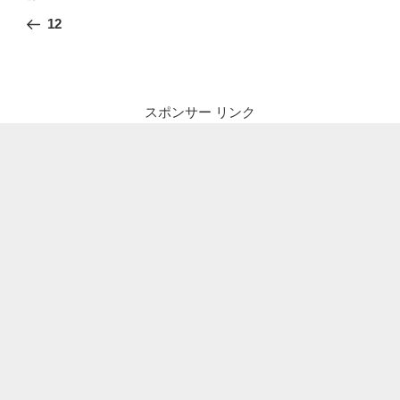
稿
の
12
ナ
投
ビ
稿
ゲ
ー
スポンサー リンク
シ
ョ
ン