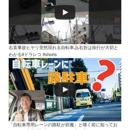
右直事故ヒヤリ突然現れる自転車
右折は徐行が大切と
わかる#ドラレコ #shorts
「自転車専用レーンの路駐が邪魔」と嘆く前に知ってお