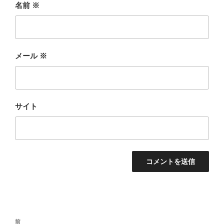
名前
※
メール
※
サイト
投
前
前