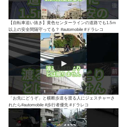
【自転車追い抜き】黄色センターラインの道路でも1.5ｍ
以上の安全間隔守ってる？ #automobile #ドラレコ
「お先にどうぞ」と横断歩道を渡る人にジェスチャーさ
れたら#automobile #歩行者優先 #ドラレコ