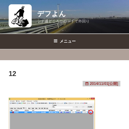
コ
ン
デフよん
テ
ジテ通どころかロードで外回り
ン
ツ
へ
メニュー
ス
キ
ッ
プ
12
2014/11/01[公開]