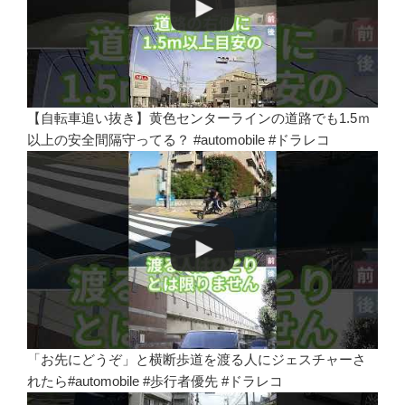
【自転車追い抜き】黄色センターラインの道路でも1.5ｍ
以上の安全間隔守ってる？ #automobile #ドラレコ
「お先にどうぞ」と横断歩道を渡る人にジェスチャーさ
れたら#automobile #歩行者優先 #ドラレコ