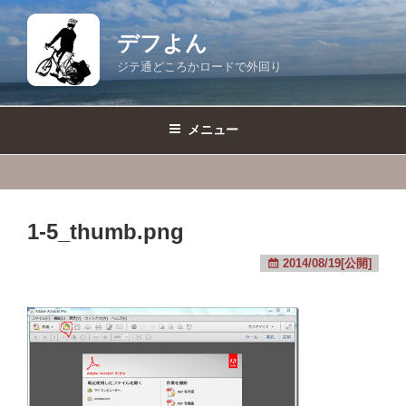
コ
ン
デフよん
テ
ジテ通どころかロードで外回り
ン
ツ
へ
メニュー
ス
キ
ッ
プ
1-5_thumb.png
2014/08/19[公開]