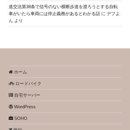
道交法第38条で信号のない横断歩道を渡ろうとする自転
車がいたら車両には停止義務があるとわかる話
に
デフよ
ん
より
ホーム
ロードバイク
自宅サーバー
WordPress
SOHO
旅行