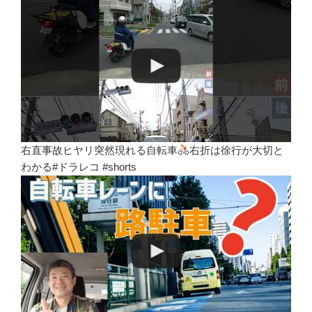
右直事故ヒヤリ突然現れる自転車
右折は徐行が大切と
わかる#ドラレコ #shorts