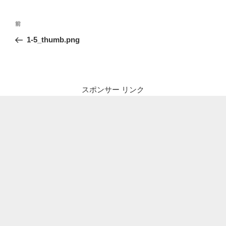
投
前
前
稿
の
1-5_thumb.png
ナ
投
ビ
稿
ゲ
ー
スポンサー リンク
シ
ョ
ン