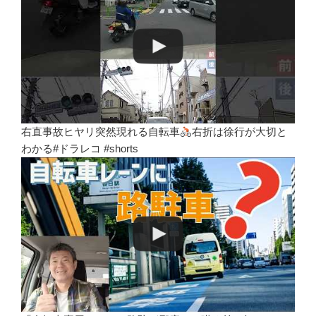
右直事故ヒヤリ突然現れる自転車
右折は徐行が大切と
わかる#ドラレコ #shorts