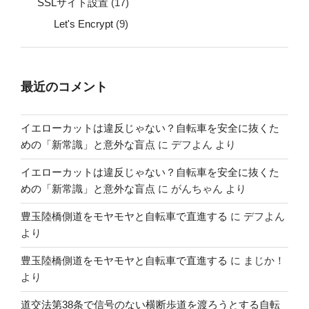
SSLサイト設置
(17)
Let's Encrypt
(9)
最近のコメント
イエローカットは違反じゃない？自転車を安全に抜くた
めの「新常識」と意外な盲点
に
デフよん
より
イエローカットは違反じゃない？自転車を安全に抜くた
めの「新常識」と意外な盲点
に
がんちゃん
より
豊玉陸橋側道をモヤモヤと自転車で直進する
に
デフよん
より
豊玉陸橋側道をモヤモヤと自転車で直進する
に
まじか！
より
道交法第38条で信号のない横断歩道を渡ろうとする自転