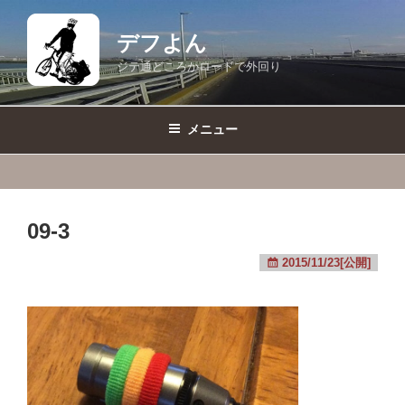
コ
ン
デフよん
テ
ジテ通どころかロードで外回り
ン
ツ
へ
メニュー
ス
キ
ッ
プ
09-3
2015/11/23[公開]