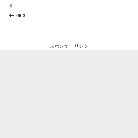
投
前
前
稿
の
09-3
ナ
投
ビ
稿
ゲ
ー
スポンサー リンク
シ
ョ
ン