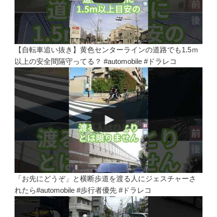
【自転車追い抜き】黄色センターラインの道路でも1.5ｍ
以上の安全間隔守ってる？ #automobile #ドラレコ
「お先にどうぞ」と横断歩道を渡る人にジェスチャーさ
れたら#automobile #歩行者優先 #ドラレコ