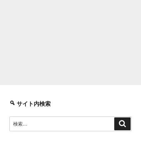
サイト内検索
検
検
索
索: