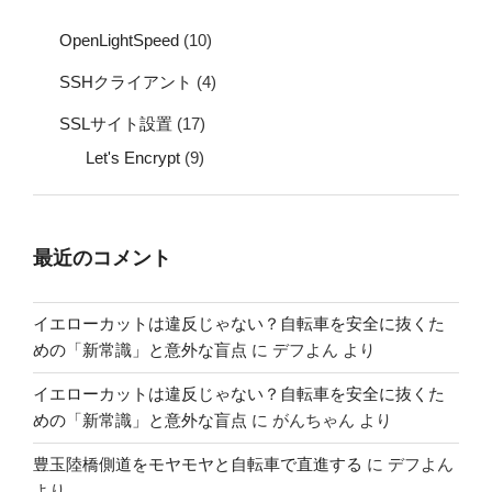
OpenLightSpeed
(10)
SSHクライアント
(4)
SSLサイト設置
(17)
Let's Encrypt
(9)
最近のコメント
イエローカットは違反じゃない？自転車を安全に抜くた
めの「新常識」と意外な盲点
に
デフよん
より
イエローカットは違反じゃない？自転車を安全に抜くた
めの「新常識」と意外な盲点
に
がんちゃん
より
豊玉陸橋側道をモヤモヤと自転車で直進する
に
デフよん
より