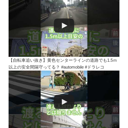
【自転車追い抜き】黄色センターラインの道路でも1.5ｍ
以上の安全間隔守ってる？ #automobile #ドラレコ