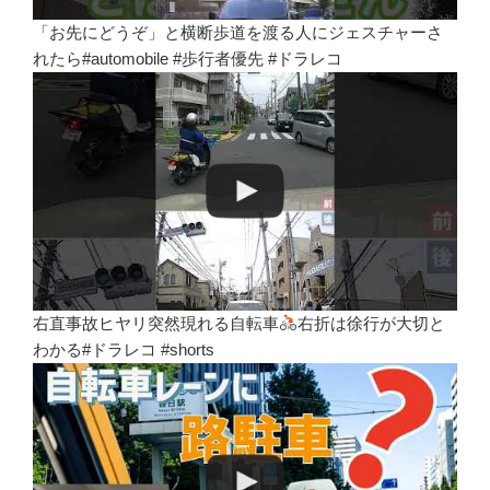
「お先にどうぞ」と横断歩道を渡る人にジェスチャーさ
れたら#automobile #歩行者優先 #ドラレコ
右直事故ヒヤリ突然現れる自転車
右折は徐行が大切と
わかる#ドラレコ #shorts