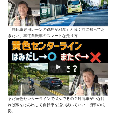
「自転車専用レーンの路駐が邪魔」と嘆く前に知ってお
きたい、車道自転車のスマートな走り方
まだ黄色センターラインで悩んでるの？対向車がいなけ
れば線をはみ出して自転車を追い抜いていい「衝撃の根
拠」