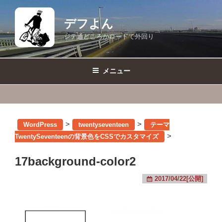
コ
ン
デフよん
テ
ジテ通どころかロードで外回り
ン
ツ
へ
メニュー
ス
キ
ッ
プ
>
>
WordPress
twentyseventeen
テーマ
>
TwentySeventeenの背景色をCSSでカスタマイズ
17background-color2
2017/04/22[公開]