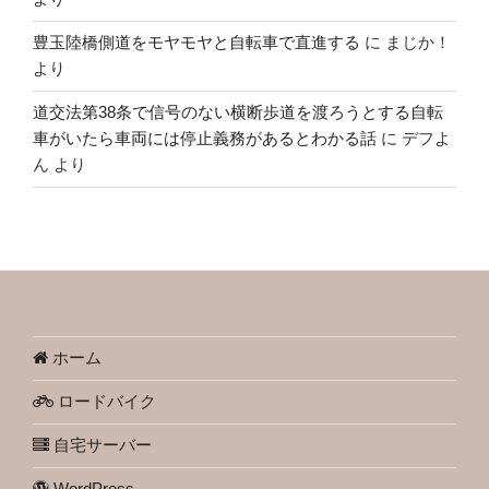
豊玉陸橋側道をモヤモヤと自転車で直進する
に
まじか！
より
道交法第38条で信号のない横断歩道を渡ろうとする自転
車がいたら車両には停止義務があるとわかる話
に
デフよ
ん
より
ホーム
ロードバイク
自宅サーバー
WordPress