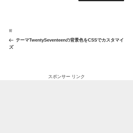
投
前
前
稿
の
テーマTwentySeventeenの背景色をCSSでカスタマイ
ナ
投
ズ
ビ
稿
ゲ
ー
シ
スポンサー リンク
ョ
ン