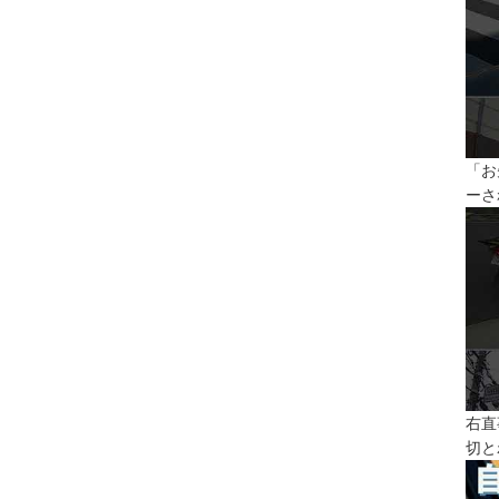
「お
ーさ
右直
切と