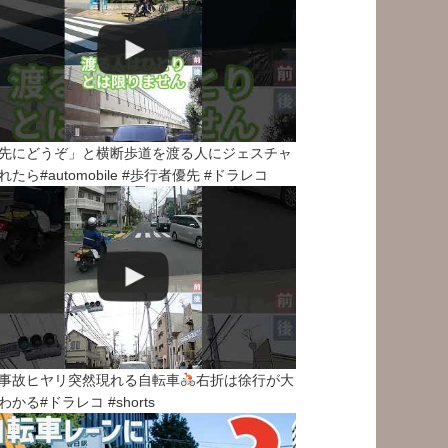
先にどうぞ」と横断歩道を渡る人にジェスチャ
れたら#automobile #歩行者優先 #ドラレコ
事故ヒヤリ突然現れる自転車
右折は徐行が大
わかる#ドラレコ #shorts