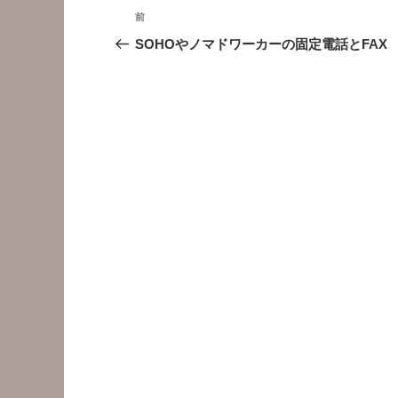
投
前
前
稿
の
SOHOやノマドワーカーの固定電話とFAX
投
ナ
稿
ビ
ゲ
ー
シ
ョ
ン