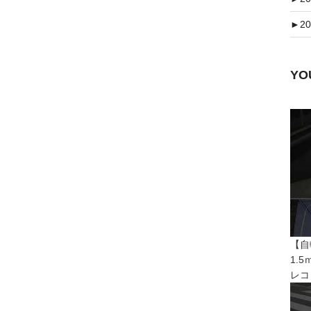
►
20
Y
【自
1.
レコ