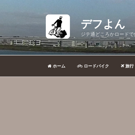
コ
ン
テ
デフよん
ン
ツ
ジテ通どころかロードで
へ
ス
キ
ッ
ホーム
ロードバイク
旅行
プ