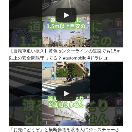
【自転車追い抜き】黄色センターラインの道路でも1.5ｍ
以上の安全間隔守ってる？ #automobile #ドラレコ
「お先にどうぞ」と横断歩道を渡る人にジェスチャーさ