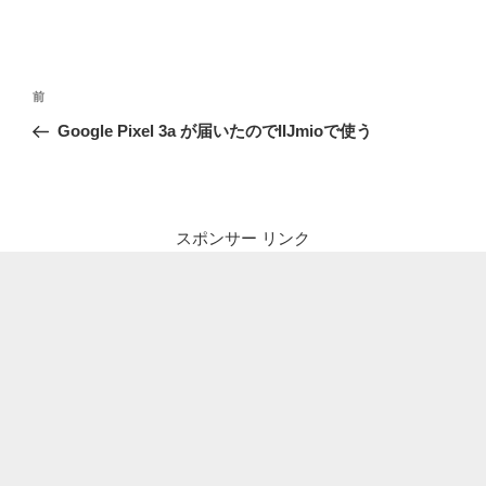
投
前
前
稿
の
Google Pixel 3a が届いたのでIIJmioで使う
ナ
投
ビ
稿
ゲ
ー
スポンサー リンク
シ
ョ
ン