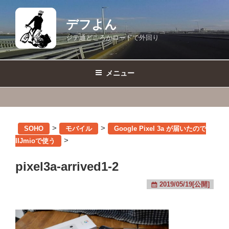
コ
ン
デフよん
テ
ジテ通どころかロードで外回り
ン
ツ
へ
メニュー
ス
キ
ッ
プ
>
>
SOHO
モバイル
Google Pixel 3a が届いたので
>
IIJmioで使う
pixel3a-arrived1-2
2019/05/19[公開]