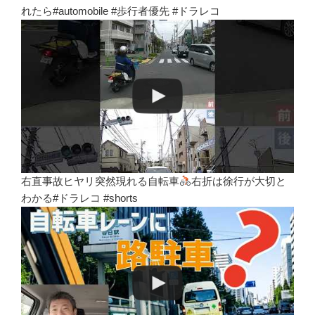
れたら#automobile #歩行者優先 #ドラレコ
右直事故ヒヤリ突然現れる自転車
右折は徐行が大切と
わかる#ドラレコ #shorts