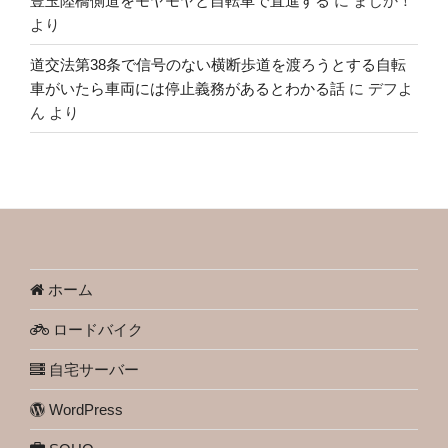
豊玉陸橋側道をモヤモヤと自転車で直進する
に
まじか！
より
道交法第38条で信号のない横断歩道を渡ろうとする自転
車がいたら車両には停止義務があるとわかる話
に
デフよ
ん
より
ホーム
ロードバイク
自宅サーバー
WordPress