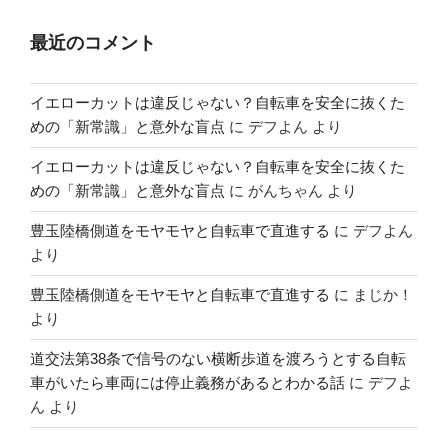
最近のコメント
イエローカットは違反じゃない？自転車を安全に抜くた
めの「新常識」と意外な盲点
に
デフよん
より
イエローカットは違反じゃない？自転車を安全に抜くた
めの「新常識」と意外な盲点
に
がんちゃん
より
豊玉陸橋側道をモヤモヤと自転車で直進する
に
デフよん
より
豊玉陸橋側道をモヤモヤと自転車で直進する
に
まじか！
より
道交法第38条で信号のない横断歩道を渡ろうとする自転
車がいたら車両には停止義務があるとわかる話
に
デフよ
ん
より