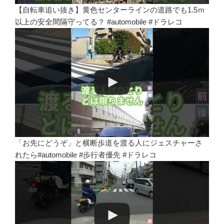
【自転車追い抜き】黄色センターラインの道路でも1.5ｍ
以上の安全間隔守ってる？ #automobile #ドラレコ
「お先にどうぞ」と横断歩道を渡る人にジェスチャーさ
れたら#automobile #歩行者優先 #ドラレコ