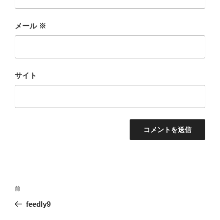
メール
※
サイト
投
前
前
稿
の
feedly9
ナ
投