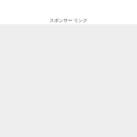
ビ
稿
ゲ
ー
スポンサー リンク
シ
ョ
ン