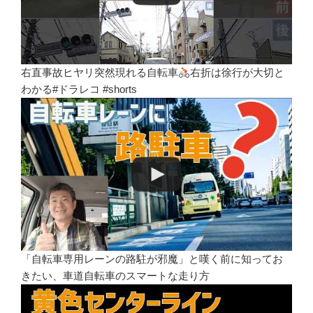
右直事故ヒヤリ突然現れる自転車
右折は徐行が大切と
わかる#ドラレコ #shorts
「自転車専用レーンの路駐が邪魔」と嘆く前に知ってお
きたい、車道自転車のスマートな走り方