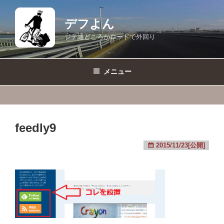
コ
ン
デフよん
テ
ジテ通どころかロードで外回り
ン
ツ
へ
メニュー
ス
キ
ッ
プ
feedly9
2015/11/23[公開]