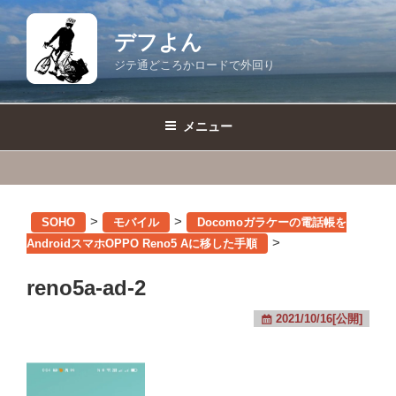
コ
ン
デフよん
テ
ジテ通どころかロードで外回り
ン
ツ
へ
メニュー
ス
キ
ッ
プ
>
>
SOHO
モバイル
Docomoガラケーの電話帳を
>
AndroidスマホOPPO Reno5 Aに移した手順
reno5a-ad-2
2021/10/16[公開]