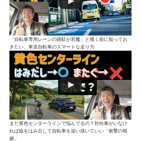
「自転車専用レーンの路駐が邪魔」と嘆く前に知ってお
きたい、車道自転車のスマートな走り方
まだ黄色センターラインで悩んでるの？対向車がいなけ
れば線をはみ出して自転車を追い抜いていい「衝撃の根
拠」