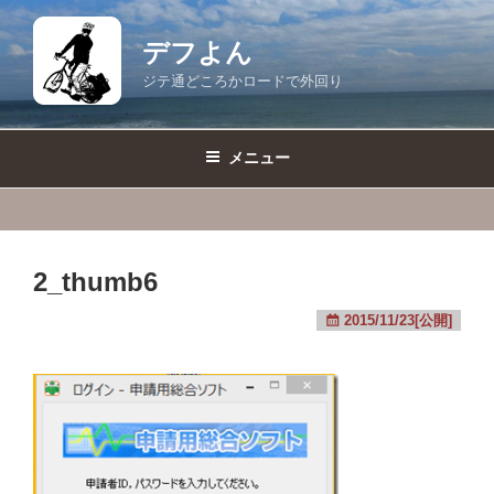
コ
ン
デフよん
テ
ジテ通どころかロードで外回り
ン
ツ
へ
メニュー
ス
キ
ッ
プ
2_thumb6
2015/11/23[公開]