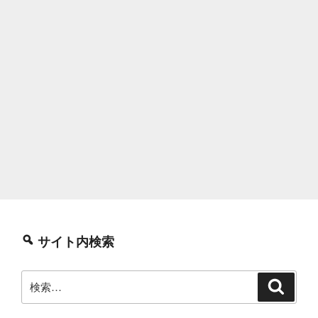
サイト内検索
検
検
索
索: