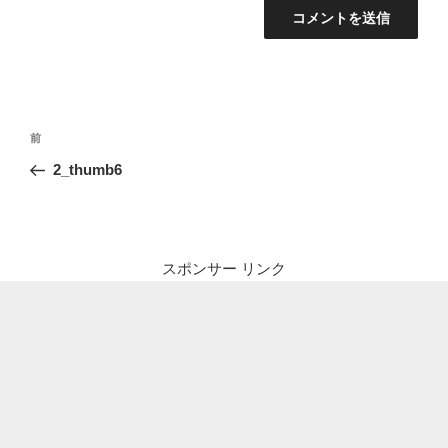
投
前
前
稿
の
2_thumb6
ナ
投
ビ
稿
ゲ
ー
スポンサー リンク
シ
ョ
ン