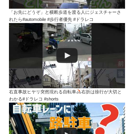
「お先にどうぞ」と横断歩道を渡る人にジェスチャーさ
れたら#automobile #歩行者優先 #ドラレコ
右直事故ヒヤリ突然現れる自転車
右折は徐行が大切と
わかる#ドラレコ #shorts