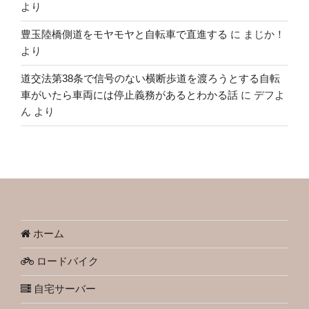
より
豊玉陸橋側道をモヤモヤと自転車で直進する
に
まじか！
より
道交法第38条で信号のない横断歩道を渡ろうとする自転
車がいたら車両には停止義務があるとわかる話
に
デフよ
ん
より
ホーム
ロードバイク
自宅サーバー