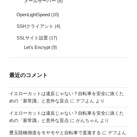
メールサーバー
(8)
OpenLightSpeed
(10)
SSHクライアント
(4)
SSLサイト設置
(17)
Let's Encrypt
(9)
最近のコメント
イエローカットは違反じゃない？自転車を安全に抜くた
めの「新常識」と意外な盲点
に
デフよん
より
イエローカットは違反じゃない？自転車を安全に抜くた
めの「新常識」と意外な盲点
に
がんちゃん
より
豊玉陸橋側道をモヤモヤと自転車で直進する
に
デフよん