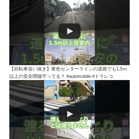
【自転車追い抜き】黄色センターラインの道路でも1.5ｍ
以上の安全間隔守ってる？ #automobile #ドラレコ