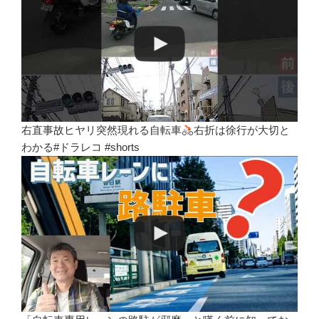
右直事故ヒヤリ突然現れる自転車
右折は徐行が大切と
わかる#ドラレコ #shorts