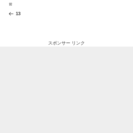
投
前
前
稿
の
13
ナ
投
ビ
稿
ゲ
ー
スポンサー リンク
シ
ョ
ン