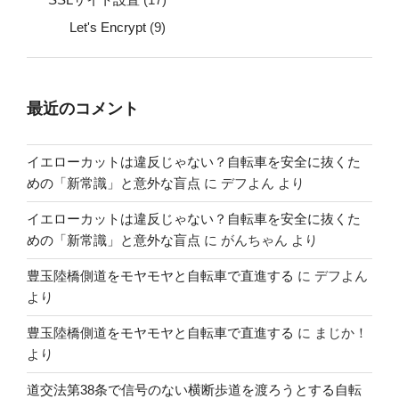
Let's Encrypt
(9)
最近のコメント
イエローカットは違反じゃない？自転車を安全に抜くた
めの「新常識」と意外な盲点
に
デフよん
より
イエローカットは違反じゃない？自転車を安全に抜くた
めの「新常識」と意外な盲点
に
がんちゃん
より
豊玉陸橋側道をモヤモヤと自転車で直進する
に
デフよん
より
豊玉陸橋側道をモヤモヤと自転車で直進する
に
まじか！
より
道交法第38条で信号のない横断歩道を渡ろうとする自転