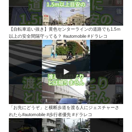
【自転車追い抜き】黄色センターラインの道路でも1.5ｍ
以上の安全間隔守ってる？ #automobile #ドラレコ
「お先にどうぞ」と横断歩道を渡る人にジェスチャーさ
れたら#automobile #歩行者優先 #ドラレコ