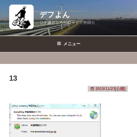
コ
ン
デフよん
テ
ジテ通どころかロードで外回り
ン
ツ
へ
メニュー
ス
キ
ッ
プ
13
2015/11/23[公開]