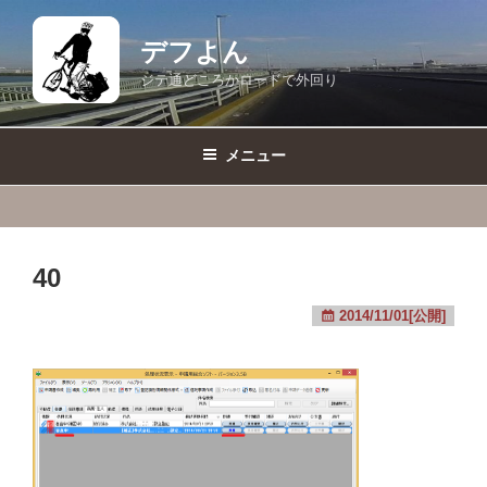
コ
ン
デフよん
テ
ジテ通どころかロードで外回り
ン
ツ
へ
メニュー
ス
キ
ッ
プ
40
2014/11/01[公開]