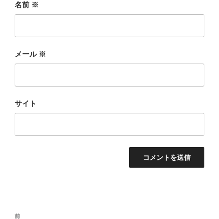
名前
※
メール
※
サイト
投
前
前