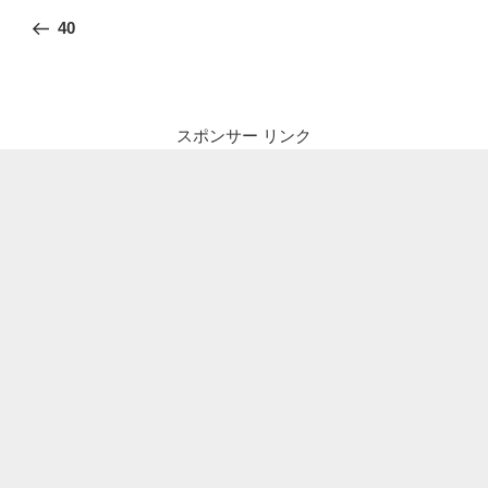
稿
の
40
ナ
投
ビ
稿
ゲ
ー
スポンサー リンク
シ
ョ
ン