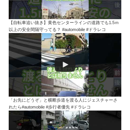
【自転車追い抜き】黄色センターラインの道路でも1.5ｍ
以上の安全間隔守ってる？ #automobile #ドラレコ
「お先にどうぞ」と横断歩道を渡る人にジェスチャーさ
れたら#automobile #歩行者優先 #ドラレコ