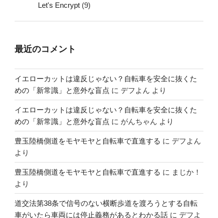
Let's Encrypt
(9)
最近のコメント
イエローカットは違反じゃない？自転車を安全に抜くた
めの「新常識」と意外な盲点
に
デフよん
より
イエローカットは違反じゃない？自転車を安全に抜くた
めの「新常識」と意外な盲点
に
がんちゃん
より
豊玉陸橋側道をモヤモヤと自転車で直進する
に
デフよん
より
豊玉陸橋側道をモヤモヤと自転車で直進する
に
まじか！
より
道交法第38条で信号のない横断歩道を渡ろうとする自転
車がいたら車両には停止義務があるとわかる話
に
デフよ