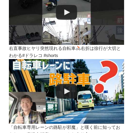
右直事故ヒヤリ突然現れる自転車
右折は徐行が大切と
わかる#ドラレコ #shorts
「自転車専用レーンの路駐が邪魔」と嘆く前に知ってお