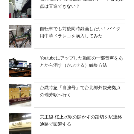
点は直進できない？
自転車でも前後同時録画したい！バイク
用中華ドラレコを購入してみた
Youtubeにアップした動画の一部音声をあ
とから消す（かぶせる）編集方法
台鐡特急「自強号」で台北郊外観光拠点
の瑞芳駅へ行く
京王線-桜上水駅の開かずの踏切を駅連絡
通路で回避する