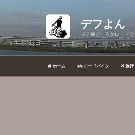
コ
ン
テ
デフよん
ン
ツ
ジテ通どころかロードで
へ
ス
キ
ッ
ホーム
ロードバイク
旅行
プ